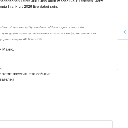
stlerischen Leiter Juri Gilbo auch wieder live zu erleben. Jetzt
nia Frankfurt 2026 live dabei sein.
обности" или кнопку "Купить билеты" Вы покидаете наш сайт.
ствуют другие правила пользования и политика конфиденциальности.
родаются через AD ticket GmbH.
у Макис.
и
е хотят посетить это событие
ователей