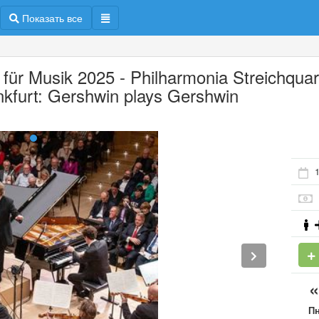
Показать все
t für Musik 2025 - Philharmonia Streichquar
nkfurt: Gershwin plays Gershwin
1
П