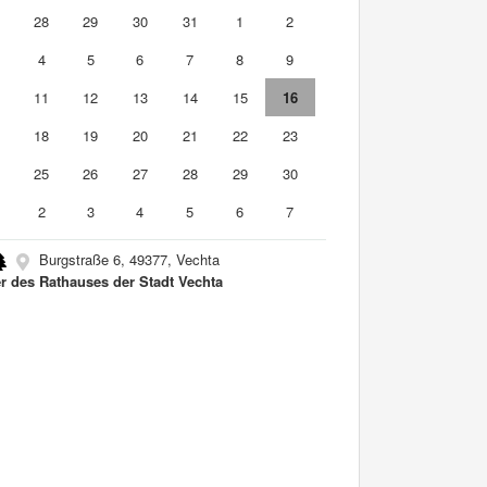
7
28
29
30
31
1
2
4
5
6
7
8
9
0
11
12
13
14
15
16
7
18
19
20
21
22
23
4
25
26
27
28
29
30
2
3
4
5
6
7
Burgstraße 6, 49377, Vechta
r des Rathauses der Stadt Vechta