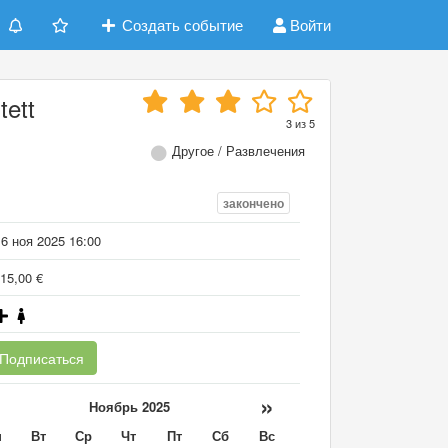
Создать событие
Войти
tett
3
из
5
Другое / Развлечения
закончено
6 ноя 2025 16:00
15,00 €
Подписаться
«
»
Ноябрь 2025
н
Вт
Ср
Чт
Пт
Сб
Вс