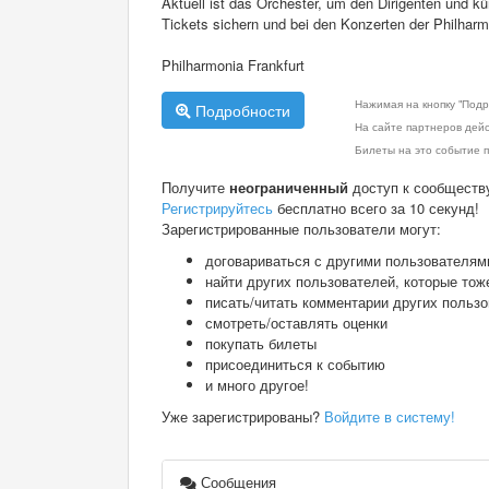
Aktuell ist das Orchester, um den Dirigenten und kün
Tickets sichern und bei den Konzerten der Philharmo
Philharmonia Frankfurt
Нажимая на кнопку "Подр
Подробности
На сайте партнеров дей
Билеты на это событие п
Получите
неограниченный
доступ к сообществ
Регистрируйтесь
бесплатно всего за 10 секунд!
Зарегистрированные пользователи могут:
договариваться с другими пользователям
найти других пользователей, которые тож
писать/читать комментарии других польз
смотреть/оставлять оценки
покупать билеты
присоединиться к событию
и много другое!
Уже зарегистрированы?
Войдите в систему!
Сообщения