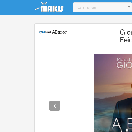
Update cookies preferences
Категория
Gio
ADticket
Fei