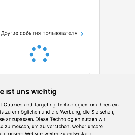
Другие события пользователя
e ist uns wichtig
 Cookies und Targeting Technologien, um Ihnen ein
nis zu ermöglichen und die Werbung, die Sie sehen,
Facebook
sse anzupassen. Diese Technologien nutzen wir
Twitter
e zu messen, um zu verstehen, woher unsere
YouTube
m unsere Website weiter zu entwickeln.