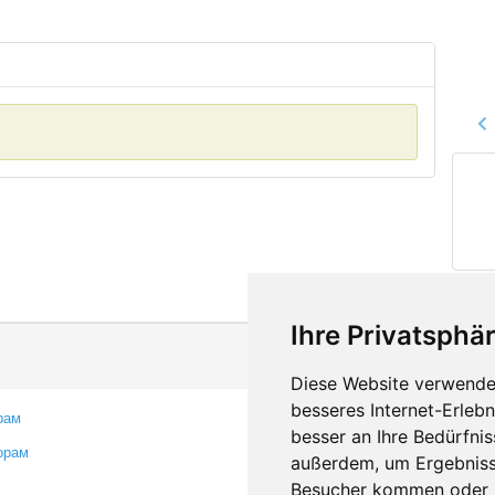
Ihre Privatsphär
Diese Website verwendet
besseres Internet-Erleb
рам
Контакты
besser an Ihre Bedürfni
орам
Оставить отзыв
außerdem, um Ergebniss
Сообщить об ошибке
Besucher kommen oder u