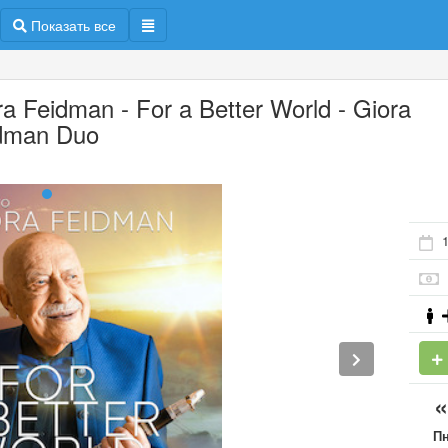
Показать все
ra Feidman - For a Better World - Giora
dman Duo
П