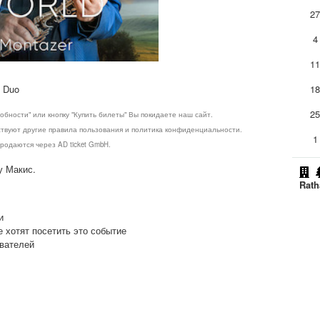
2
4
1
n Duo
1
2
обности" или кнопку "Купить билеты" Вы покидаете наш сайт.
ствуют другие правила пользования и политика конфиденциальности.
1
родаются через AD ticket GmbH.
у Макис.
Rath
и
е хотят посетить это событие
ователей