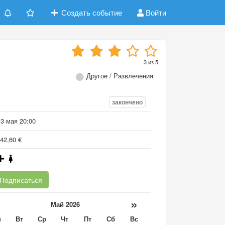
Создать событие
Войти
3
из
5
Другое / Развлечения
закончено
13 мая 20:00
42,60 €
Подписаться
«
»
Май 2026
н
Вт
Ср
Чт
Пт
Сб
Вс