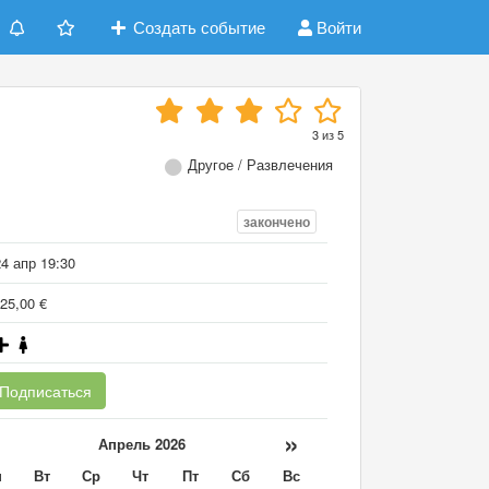
Создать событие
Войти
3
из
5
Другое / Развлечения
закончено
4 апр 19:30
25,00 €
Подписаться
«
»
Апрель 2026
н
Вт
Ср
Чт
Пт
Сб
Вс