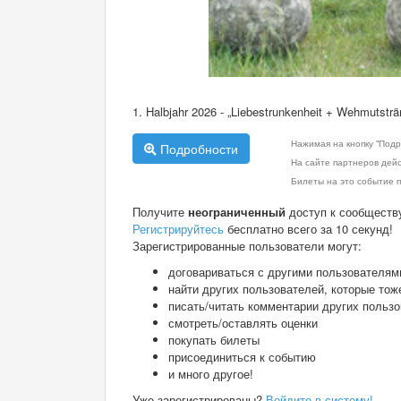
1. Halbjahr 2026 - „Liebestrunkenheit + Wehmutsträ
Нажимая на кнопку "Подр
Подробности
На сайте партнеров дей
Билеты на это событие п
Получите
неограниченный
доступ к сообществ
Регистрируйтесь
бесплатно всего за 10 секунд!
Зарегистрированные пользователи могут:
договариваться с другими пользователям
найти других пользователей, которые тож
писать/читать комментарии других польз
смотреть/оставлять оценки
покупать билеты
присоединиться к событию
и много другое!
Уже зарегистрированы?
Войдите в систему!