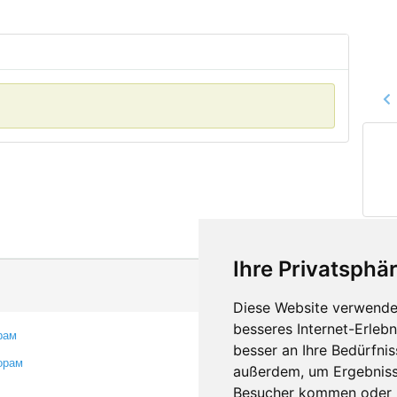
Ihre Privatsphär
Diese Website verwendet
besseres Internet-Erleb
рам
Контакты
besser an Ihre Bedürfni
орам
Оставить отзыв
außerdem, um Ergebniss
Сообщить об ошибке
Besucher kommen oder u