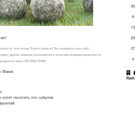
3
6
1
nen“
2
2
обности" или кнопку "Купить билеты" Вы покидаете наш сайт.
ствуют другие правила пользования и политика конфиденциальности.
4
родаются через AD ticket GmbH.
у Макис.
Rath
и
е хотят посетить это событие
ователей