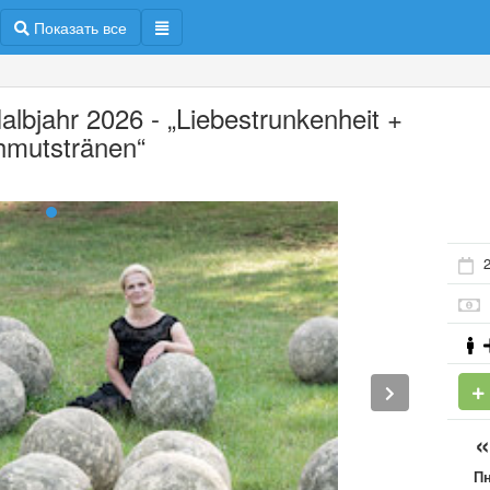
Показать все
Halbjahr 2026 - „Liebestrunkenheit +
mutstränen“
2
П