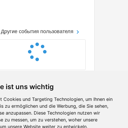
Другие события пользователя
e ist uns wichtig
 Cookies und Targeting Technologien, um Ihnen ein
nis zu ermöglichen und die Werbung, die Sie sehen,
Facebook
sse anzupassen. Diese Technologien nutzen wir
Twitter
e zu messen, um zu verstehen, woher unsere
YouTube
m unsere Website weiter zu entwickeln.