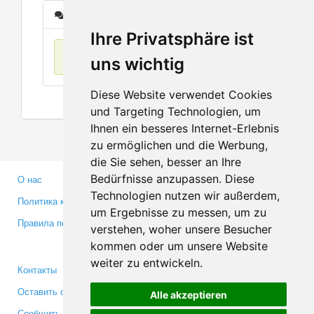
Сообщения
Ihre Privatsphäre ist
Нет данных
uns wichtig
Diese Website verwendet Cookies
und Targeting Technologien, um
Ihnen ein besseres Internet-Erlebnis
zu ermöglichen und die Werbung,
die Sie sehen, besser an Ihre
Bedürfnisse anzupassen. Diese
О нас
Партнерам
Technologien nutzen wir außerdem,
Политика конфиденциальности
Инвесторам
um Ergebnisse zu messen, um zu
Правила пользования
Пресса
verstehen, woher unsere Besucher
Медиа
kommen oder um unsere Website
weiter zu entwickeln.
Контакты
Facebook
Оставить отзыв
Twitter
Alle akzeptieren
Сообщить об ошибке
YouTube