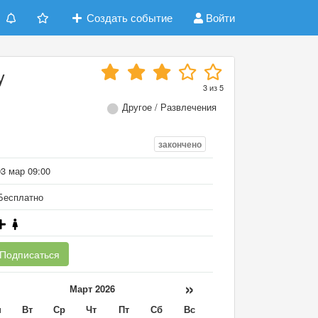
Создать событие
Войти
y
3
из
5
Другое / Развлечения
закончено
03 мар 09:00
есплатно
Подписаться
«
»
Март 2026
н
Вт
Ср
Чт
Пт
Сб
Вс