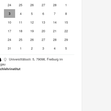
3
24
25
26
27
28
1
3
4
5
6
7
8
10
11
12
13
14
15
6
17
18
19
20
21
22
3
24
25
26
27
28
29
0
31
1
2
3
4
5
Universtitätsstr. 5, 79098, Freiburg im
sgau
chlehrinstitut