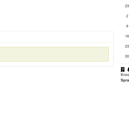
2
2
9
1
2
3
Brei
Spra