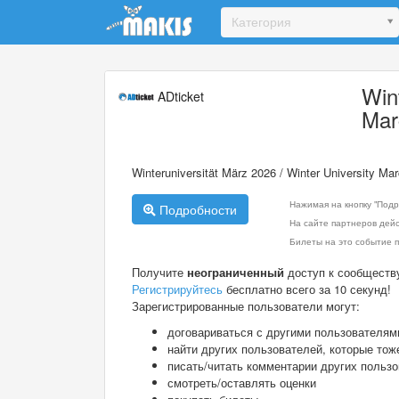
Update cookies preferences
Категория
Win
ADticket
Mar
Winteruniversität März 2026 / Winter University 
Нажимая на кнопку "Подр
Подробности
На сайте партнеров дей
Билеты на это событие п
Получите
неограниченный
доступ к сообществ
Регистрируйтесь
бесплатно всего за 10 секунд!
Зарегистрированные пользователи могут:
договариваться с другими пользователям
найти других пользователей, которые тож
писать/читать комментарии других польз
смотреть/оставлять оценки