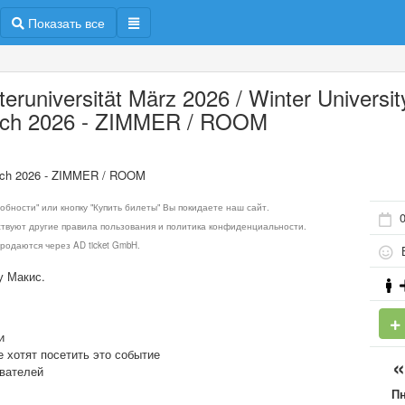
Показать все
teruniversität März 2026 / Winter Universit
ch 2026 - ZIMMER / ROOM
March 2026 - ZIMMER / ROOM
обности" или кнопку "Купить билеты" Вы покидаете наш сайт.
ствуют другие правила пользования и политика конфиденциальности.
родаются через AD ticket GmbH.
Б
у Макис.
и
е хотят посетить это событие
ователей
П