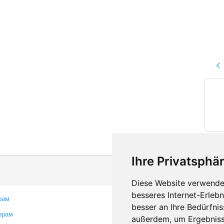
Ihre Privatsphär
Diese Website verwendet
besseres Internet-Erleb
рам
Контакты
besser an Ihre Bedürfni
орам
Оставить отзыв
außerdem, um Ergebniss