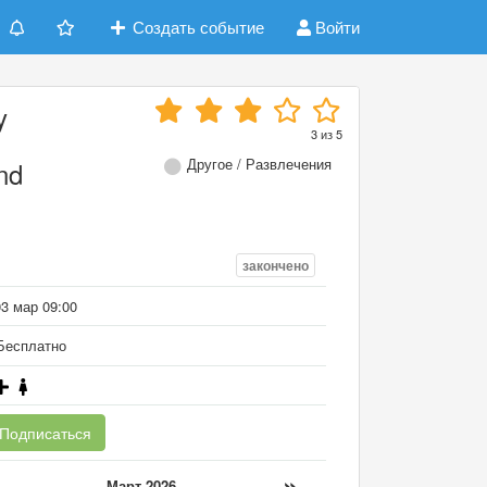
Создать событие
Войти
y
3
из
5
Другое / Развлечения
nd
закончено
03 мар 09:00
есплатно
Подписаться
«
»
Март 2026