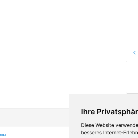
Ihre Privatsphär
Diese Website verwendet
besseres Internet-Erleb
рам
Контакты