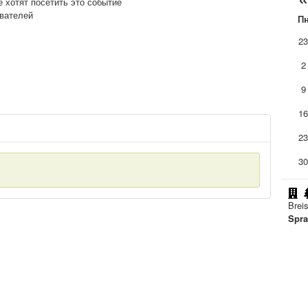
е хотят посетить это событие
ователей
П
2
2
9
1
2
3
Brei
Spra