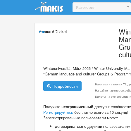
Update cookies preferences
Категория
Win
ADticket
Mar
Gru
cul
Winteruniversität März 2026 / Winter University M
"German language and culture" Groups & Program
Нажимая на кнопку "Подр
Подробности
На сайте партнеров дей
Билеты на это событие п
Получите
неограниченный
доступ к сообществ
Регистрируйтесь
бесплатно всего за 10 секунд!
Зарегистрированные пользователи могут:
договариваться с другими пользователям