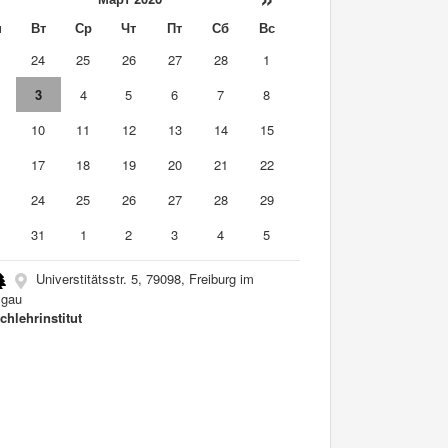
н
Вт
Ср
Чт
Пт
Сб
Вс
3
24
25
26
27
28
1
3
4
5
6
7
8
10
11
12
13
14
15
6
17
18
19
20
21
22
3
24
25
26
27
28
29
0
31
1
2
3
4
5
Universtitätsstr. 5, 79098, Freiburg im
sgau
chlehrinstitut