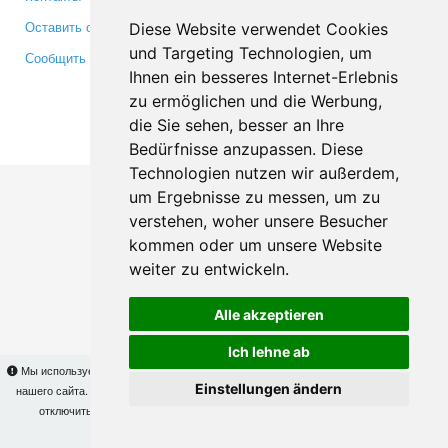
Оставить отзыв
Twitter
Diese Website verwendet Cookies
und Targeting Technologien, um
Сообщить об ошибке
YouTube
Ihnen ein besseres Internet-Erlebnis
Google+
zu ermöglichen und die Werbung,
die Sie sehen, besser an Ihre
Makis
© Copyright 2026
Bedürfnisse anzupassen. Diese
Technologien nutzen wir außerdem,
um Ergebnisse zu messen, um zu
verstehen, woher unsere Besucher
kommen oder um unsere Website
weiter zu entwickeln.
Alle akzeptieren
Ich lehne ab
Мы используем cookies для того, чтобы Вы могли использовать весь функционал
Einstellungen ändern
нашего сайта. На
этой странице
Вы сможете узнать подробности и, при желании,
отключить использование cookies. Продолжая пользоваться сайтом, Вы
подтверждаете свое согласие.
OK