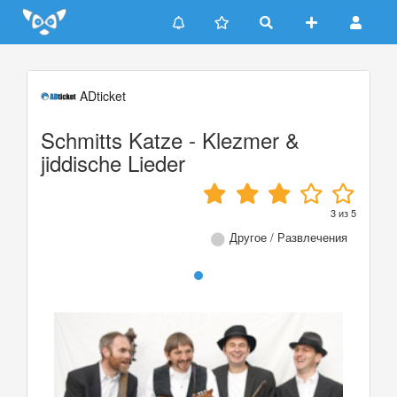
Update cookies preferences
ADticket
Schmitts Katze - Klezmer &
jiddische Lieder
3
из
5
Другое / Развлечения