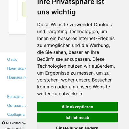
Ihre Privatsphäre ist
Нет данных
uns wichtig
Diese Website verwendet Cookies
und Targeting Technologien, um
Ihnen ein besseres Internet-Erlebnis
zu ermöglichen und die Werbung,
die Sie sehen, besser an Ihre
Bedürfnisse anzupassen. Diese
О нас
Партнерам
Technologien nutzen wir außerdem,
Политика конфиденциальности
Инвесторам
um Ergebnisse zu messen, um zu
Правила пользования
Пресса
verstehen, woher unsere Besucher
Медиа
kommen oder um unsere Website
weiter zu entwickeln.
Контакты
Facebook
Оставить отзыв
Twitter
Alle akzeptieren
Сообщить об ошибке
YouTube
Ich lehne ab
Google+
Мы используем cookies для того, чтобы Вы могли использовать весь функционал
Einstellungen ändern
нашего сайта. На
этой странице
Вы сможете узнать подробности и, при желании,