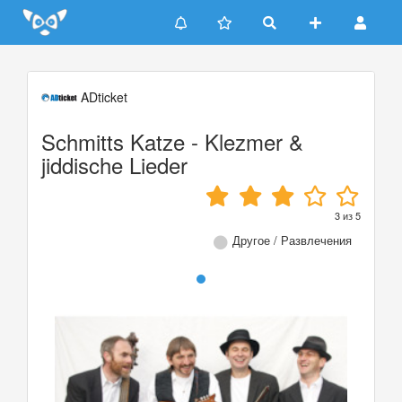
Update cookies preferences
ADticket
Schmitts Katze - Klezmer &
jiddische Lieder
3
из
5
Другое / Развлечения