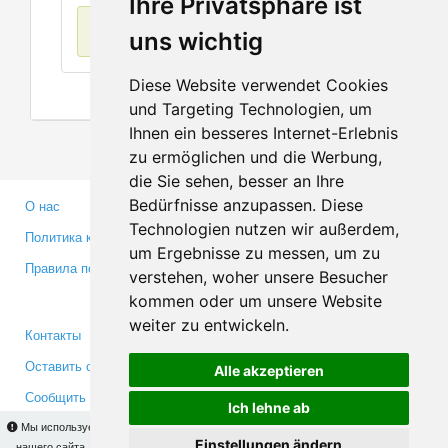
Ihre Privatsphäre ist
Нет данных
uns wichtig
Diese Website verwendet Cookies
und Targeting Technologien, um
Ihnen ein besseres Internet-Erlebnis
zu ermöglichen und die Werbung,
die Sie sehen, besser an Ihre
Bedürfnisse anzupassen. Diese
О нас
Партнерам
Technologien nutzen wir außerdem,
Политика конфиденциальности
Инвесторам
um Ergebnisse zu messen, um zu
Правила пользования
Пресса
verstehen, woher unsere Besucher
Медиа
kommen oder um unsere Website
weiter zu entwickeln.
Контакты
Facebook
Оставить отзыв
Twitter
Alle akzeptieren
Сообщить об ошибке
YouTube
Ich lehne ab
Google+
Мы используем cookies для того, чтобы Вы могли использовать весь функционал
Einstellungen ändern
нашего сайта. На
этой странице
Вы сможете узнать подробности и, при желании,