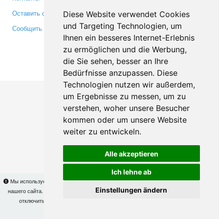
Оставить отзыв
Twitter
Diese Website verwendet Cookies
und Targeting Technologien, um
Сообщить об ошибке
YouTube
Ihnen ein besseres Internet-Erlebnis
Google+
zu ermöglichen und die Werbung,
die Sie sehen, besser an Ihre
Makis
© Copyright 2026
Bedürfnisse anzupassen. Diese
Technologien nutzen wir außerdem,
um Ergebnisse zu messen, um zu
verstehen, woher unsere Besucher
kommen oder um unsere Website
weiter zu entwickeln.
Alle akzeptieren
Ich lehne ab
Мы используем cookies для того, чтобы Вы могли использовать весь функционал
Einstellungen ändern
нашего сайта. На
этой странице
Вы сможете узнать подробности и, при желании,
отключить использование cookies. Продолжая пользоваться сайтом, Вы
подтверждаете свое согласие.
OK