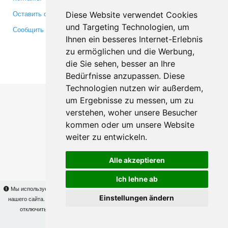
Оставить отзыв
Twitter
Diese Website verwendet Cookies
und Targeting Technologien, um
Сообщить об ошибке
YouTube
Ihnen ein besseres Internet-Erlebnis
Google+
zu ermöglichen und die Werbung,
die Sie sehen, besser an Ihre
Makis
© Copyright 2026
Bedürfnisse anzupassen. Diese
Technologien nutzen wir außerdem,
um Ergebnisse zu messen, um zu
verstehen, woher unsere Besucher
kommen oder um unsere Website
weiter zu entwickeln.
Alle akzeptieren
Ich lehne ab
Мы используем cookies для того, чтобы Вы могли использовать весь функционал
Einstellungen ändern
нашего сайта. На
этой странице
Вы сможете узнать подробности и, при желании,
отключить использование cookies. Продолжая пользоваться сайтом, Вы
подтверждаете свое согласие.
OK