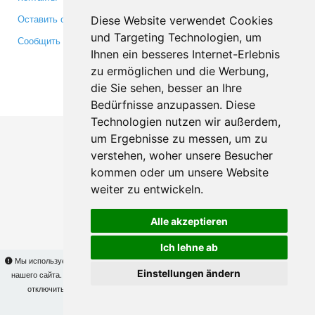
Оставить отзыв
Twitter
Diese Website verwendet Cookies
und Targeting Technologien, um
Сообщить об ошибке
YouTube
Ihnen ein besseres Internet-Erlebnis
Google+
zu ermöglichen und die Werbung,
die Sie sehen, besser an Ihre
Makis
© Copyright 2026
Bedürfnisse anzupassen. Diese
Technologien nutzen wir außerdem,
um Ergebnisse zu messen, um zu
verstehen, woher unsere Besucher
kommen oder um unsere Website
weiter zu entwickeln.
Alle akzeptieren
Ich lehne ab
Мы используем cookies для того, чтобы Вы могли использовать весь функционал
Einstellungen ändern
нашего сайта. На
этой странице
Вы сможете узнать подробности и, при желании,
отключить использование cookies. Продолжая пользоваться сайтом, Вы
подтверждаете свое согласие.
OK