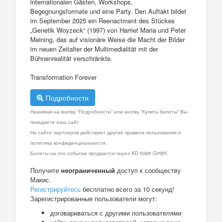
internationalen Gästen, Workshops,
Begegnungsformate und eine Party. Den Auftakt bildet
im September 2025 ein Reenactment des Stückes
„Genetik Woyzeck“ (1997) von Harriet Maria und Peter
Meining, das auf visionäre Weise die Macht der Bilder
im neuen Zeitalter der Multimedialität mit der
Bühnenrealität verschränkte.
Transformation Forever
Подробности
Нажимая на кнопку "Подробности" или кнопку "Купить билеты" Вы
покидаете наш сайт.
На сайте партнеров действуют другие правила пользования и
политика конфиденциальности.
Билеты на это событие продаются через AD ticket GmbH.
Получите
неограниченный
доступ к сообществу
Макис.
Регистрируйтесь
бесплатно всего за 10 секунд!
Зарегистрированные пользователи могут:
договариваться с другими пользователями