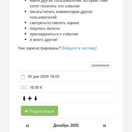
найти других пользователей, которые тоже
хотят посетить это событие
писать/читать комментарии других
пользователей
смотреть/оставлять оценки
покупать билеты
присоединиться к событию
и много другое!
Уже зарегистрированы?
Войдите в систему!
закончено
05 дек 2025 18:00
16,00 €
Подписаться
«
»
Декабрь 2025