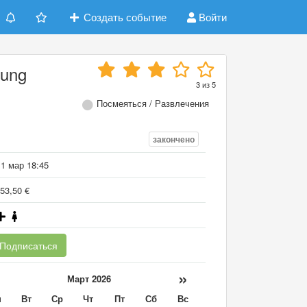
Создать событие
Войти
nung
3
из
5
Посмеяться / Развлечения
закончено
11 мар 18:45
53,50 €
Подписаться
«
»
Март 2026
н
Вт
Ср
Чт
Пт
Сб
Вс