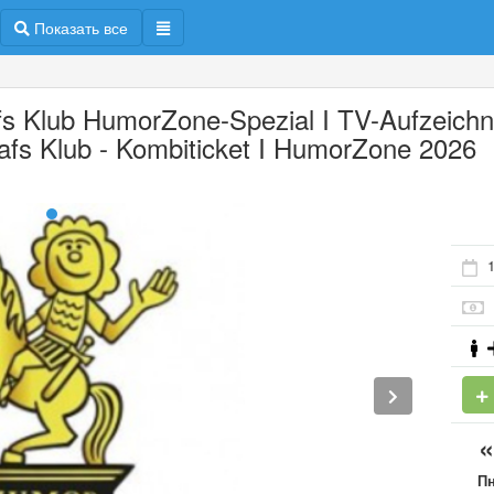
Показать все
fs Klub HumorZone-Spezial I TV-Aufzeich
lafs Klub - Kombiticket I HumorZone 2026
П