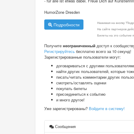
- für alle ist etwas dabei. Freue Dich auf Künstler
HumorZone Dresden
Нажимая на кнопку "Подр
Подробности
На сайте партнеров дей
Билеты на это событие п
Получите
неограниченный
доступ к сообществ
Регистрируйтесь
бесплатно всего за 10 секунд!
Зарегистрированные пользователи могут:
договариваться с другими пользователям
найти других пользователей, которые тож
писать/читать комментарии других польз
смотреть/оставлять оценки
покупать билеты
присоединиться к событию
и много другое!
Уже зарегистрированы?
Войдите в систему!
Сообщения