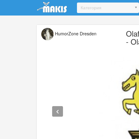
Update cookies preferences
Категория
Ola
HumorZone Dresden
- O