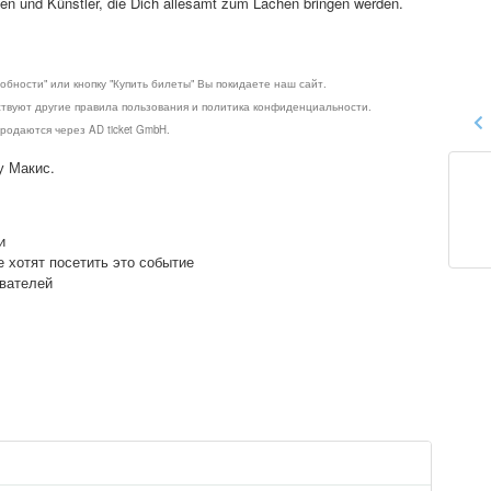
innen und Künstler, die Dich allesamt zum Lachen bringen werden.
обности" или кнопку "Купить билеты" Вы покидаете наш сайт.
ствуют другие правила пользования и политика конфиденциальности.
родаются через AD ticket GmbH.
у Макис.
и
е хотят посетить это событие
ователей