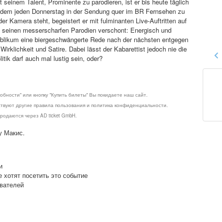
 seinem Talent, Prominente zu parodieren, ist er bis heute täglich
 zudem jeden Donnerstag in der Sendung quer im BR Fernsehen zu
r Kamera steht, begeistert er mit fulminanten Live-Auftritten auf
on seinen messerscharfen Parodien verschont: Energisch und
blikum eine biergeschwängerte Rede nach der nächsten entgegen
rklichkeit und Satire. Dabei lässt der Kabarettist jedoch nie die
itik darf auch mal lustig sein, oder?
обности" или кнопку "Купить билеты" Вы покидаете наш сайт.
ствуют другие правила пользования и политика конфиденциальности.
родаются через AD ticket GmbH.
у Макис.
и
е хотят посетить это событие
ователей