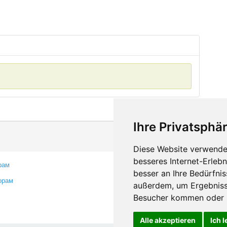
Ihre Privatsphär
Diese Website verwendet
besseres Internet-Erleb
рам
Контакты
besser an Ihre Bedürfni
орам
Оставить отзыв
außerdem, um Ergebniss
Сообщить об ошибке
Besucher kommen oder u
Alle akzeptieren
Ich 