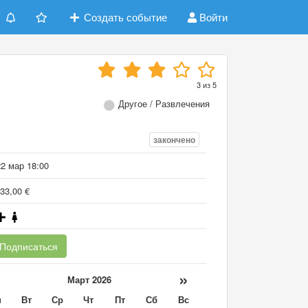
Создать событие
Войти
3
из
5
Другое / Развлечения
закончено
22 мар 18:00
33,00 €
Подписаться
«
»
Март 2026
н
Вт
Ср
Чт
Пт
Сб
Вс