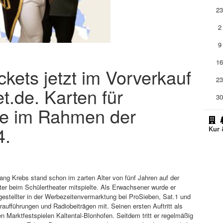
2
2
9
1
kets jetzt im Vorverkauf
2
t.de. Karten für
3
ve im Rahmen der
4.
Kur 
gang Krebs stand schon im zarten Alter von fünf Jahren auf der
äter beim Schülertheater mitspielte. Als Erwachsener wurde er
ngestellter in der Werbezeitenvermarktung bei ProSieben, Sat.1 und
aufführungen und Radiobeiträgen mit. Seinen ersten Auftritt als
en Marktfestspielen Kaltental-Blonhofen. Seitdem tritt er regelmäßig