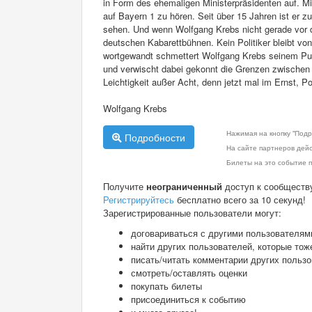
in Form des ehemaligen Ministerpräsidenten auf. Mit
auf Bayern 1 zu hören. Seit über 15 Jahren ist er
sehen. Und wenn Wolfgang Krebs nicht gerade vor de
deutschen Kabarettbühnen. Kein Politiker bleibt v
wortgewandt schmettert Wolfgang Krebs seinem Pu
und verwischt dabei gekonnt die Grenzen zwischen Wi
Leichtigkeit außer Acht, denn jetzt mal im Ernst, Pol
Wolfgang Krebs
Нажимая на кнопку "Подр
Подробности
На сайте партнеров дей
Билеты на это событие п
Получите
неограниченный
доступ к сообществ
Регистрируйтесь
бесплатно всего за 10 секунд!
Зарегистрированные пользователи могут:
договариваться с другими пользователям
найти других пользователей, которые тож
писать/читать комментарии других польз
смотреть/оставлять оценки
покупать билеты
присоединиться к событию