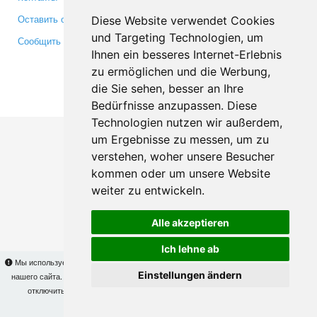
Оставить отзыв
Twitter
Diese Website verwendet Cookies
und Targeting Technologien, um
Сообщить об ошибке
YouTube
Ihnen ein besseres Internet-Erlebnis
Google+
zu ermöglichen und die Werbung,
die Sie sehen, besser an Ihre
Makis
© Copyright 2026
Bedürfnisse anzupassen. Diese
Technologien nutzen wir außerdem,
um Ergebnisse zu messen, um zu
verstehen, woher unsere Besucher
kommen oder um unsere Website
weiter zu entwickeln.
Alle akzeptieren
Ich lehne ab
Мы используем cookies для того, чтобы Вы могли использовать весь функционал
Einstellungen ändern
нашего сайта. На
этой странице
Вы сможете узнать подробности и, при желании,
отключить использование cookies. Продолжая пользоваться сайтом, Вы
подтверждаете свое согласие.
OK