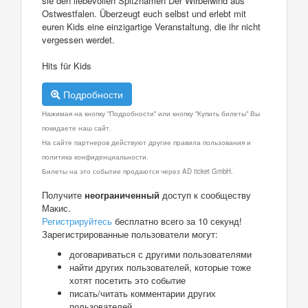
sie den liebevollen Spitznamen Der Wirbelwind aus
Ostwestfalen. Überzeugt euch selbst und erlebt mit
euren Kids eine einzigartige Veranstaltung, die ihr nicht
vergessen werdet.
Hits für Kids
Подробности
Нажимая на кнопку "Подробности" или кнопку "Купить билеты" Вы
покидаете наш сайт.
На сайте партнеров действуют другие правила пользования и
политика конфиденциальности.
Билеты на это событие продаются через AD ticket GmbH.
Получите
неограниченный
доступ к сообществу
Макис.
Регистрируйтесь
бесплатно всего за 10 секунд!
Зарегистрированные пользователи могут:
договариваться с другими пользователями
найти других пользователей, которые тоже
хотят посетить это событие
писать/читать комментарии других
пользователей