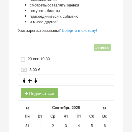
смотреть/оставлять оценки
покупать билеты
присоединиться к событию
и много другое!
Уже зарегистрированы?
Войдите в систему!
активно
29 сен 10:30
8,00 €
Подписаться
«
»
Сентябрь 2026
Пн
Вт
Ср
Чт
Пт
Сб
Вс
31
1
2
3
4
5
6