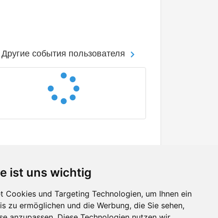
Другие события пользователя
e ist uns wichtig
 Cookies und Targeting Technologien, um Ihnen ein
nis zu ermöglichen und die Werbung, die Sie sehen,
Facebook
sse anzupassen. Diese Technologien nutzen wir