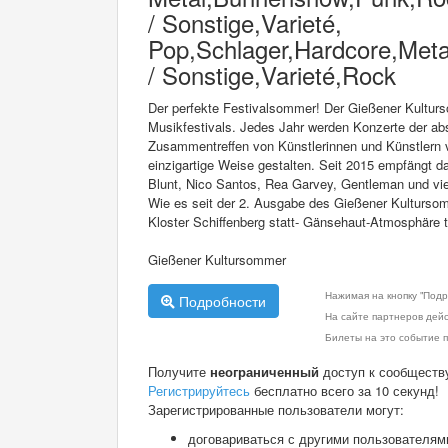
/ Sonstige,Varieté,
Pop,Schlager,Hardcore,Meta
/ Sonstige,Varieté,Rock
Der perfekte Festivalsommer! Der Gießener Kultur
Musikfestivals. Jedes Jahr werden Konzerte der abs
Zusammentreffen von Künstlerinnen und Künstlern 
einzigartige Weise gestalten. Seit 2015 empfängt 
Blunt, Nico Santos, Rea Garvey, Gentleman und viel
Wie es seit der 2. Ausgabe des Gießener Kultursomm
Kloster Schiffenberg statt- Gänsehaut-Atmosphäre 
Gießener Kultursommer
Нажимая на кнопку "Подр
Подробности
На сайте партнеров дей
Билеты на это событие п
Получите
неограниченный
доступ к сообществ
Регистрируйтесь
бесплатно всего за 10 секунд!
Зарегистрированные пользователи могут:
договариваться с другими пользователям