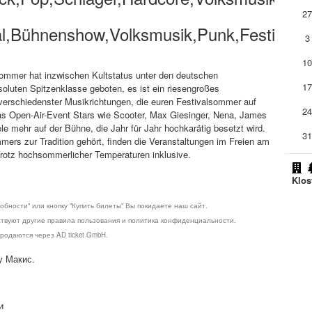
2
l,Bühnenshow,Volksmusik,Punk,Festival
3
1
sommer hat inzwischen Kultstatus unter den deutschen
1
oluten Spitzenklasse geboten, es ist ein riesengroßes
verschiedenster Musikrichtungen, die euren Festivalsommer auf
2
das Open-Air-Event Stars wie Scooter, Max Giesinger, Nena, James
e mehr auf der Bühne, die Jahr für Jahr hochkarätig besetzt wird.
3
ers zur Tradition gehört, finden die Veranstaltungen im Freien am
trotz hochsommerlicher Temperaturen inklusive.
Klos
обности" или кнопку "Купить билеты" Вы покидаете наш сайт.
ствуют другие правила пользования и политика конфиденциальности.
родаются через AD ticket GmbH.
у Макис.
и