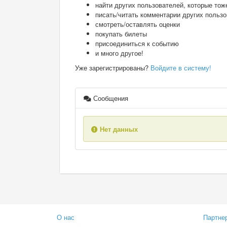
найти других пользователей, которые тож
писать/читать комментарии других польз
смотреть/оставлять оценки
покупать билеты
присоединиться к событию
и много другое!
Уже зарегистрированы?
Войдите в систему!
Сообщения
Нет данных
О нас
Партне