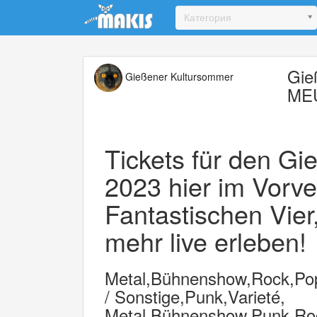
Update cookies preferences
Категория
Gie
Gießener Kultursommer
MEU
Tickets für den G
2023 hier im Vorve
Fantastischen Vier
mehr live erleben!
Metal,Bühnenshow,Rock,Pop,
/ Sonstige,Punk,Varieté,
Metal,Bühnenshow,Punk,Roc