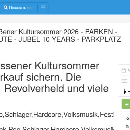
Показать все
ßener Kultursommer 2026 - PARKEN -
TE - JUBEL 10 YEARS - PARKPLATZ
iessener Kultursommer
2
rkauf sichern. Die
, Revolverheld und viele
Schlager,Hardcore,Volksmusik,Festival
П
k,Pop,Schlager,Hardcore,Volksmusik,Fest