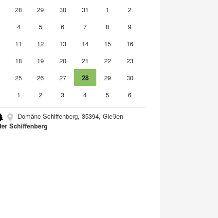
7
28
29
30
31
1
2
4
5
6
7
8
9
0
11
12
13
14
15
16
7
18
19
20
21
22
23
4
25
26
27
28
29
30
1
1
2
3
4
5
6
Domäne Schiffenberg, 35394, Gießen
ter Schiffenberg