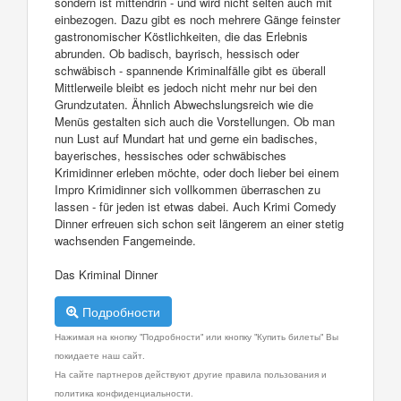
sondern ist mittendrin - und wird nicht selten auch mit
einbezogen. Dazu gibt es noch mehrere Gänge feinster
gastronomischer Köstlichkeiten, die das Erlebnis
abrunden. Ob badisch, bayrisch, hessisch oder
schwäbisch - spannende Kriminalfälle gibt es überall
Mittlerweile bleibt es jedoch nicht mehr nur bei den
Grundzutaten. Ähnlich Abwechslungsreich wie die
Menüs gestalten sich auch die Vorstellungen. Ob man
nun Lust auf Mundart hat und gerne ein badisches,
bayerisches, hessisches oder schwäbisches
Krimidinner erleben möchte, oder doch lieber bei einem
Impro Krimidinner sich vollkommen überraschen zu
lassen - für jeden ist etwas dabei. Auch Krimi Comedy
Dinner erfreuen sich schon seit längerem an einer stetig
wachsenden Fangemeinde.
Das Kriminal Dinner
Подробности
Нажимая на кнопку "Подробности" или кнопку "Купить билеты" Вы
покидаете наш сайт.
На сайте партнеров действуют другие правила пользования и
политика конфиденциальности.