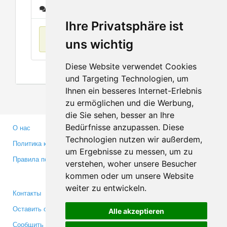
Сообщения
Ihre Privatsphäre ist
Нет данных
uns wichtig
Diese Website verwendet Cookies
und Targeting Technologien, um
Ihnen ein besseres Internet-Erlebnis
zu ermöglichen und die Werbung,
die Sie sehen, besser an Ihre
Bedürfnisse anzupassen. Diese
О нас
Партнерам
Technologien nutzen wir außerdem,
Политика конфиденциальности
Инвесторам
um Ergebnisse zu messen, um zu
Правила пользования
Пресса
verstehen, woher unsere Besucher
Медиа
kommen oder um unsere Website
weiter zu entwickeln.
Контакты
Facebook
Оставить отзыв
Twitter
Alle akzeptieren
Сообщить об ошибке
YouTube