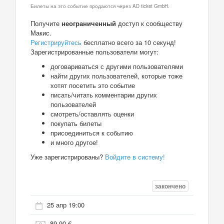
Билеты на это событие продаются через AD ticket GmbH.
Получите
неограниченный
доступ к сообществу
Макис.
Регистрируйтесь
бесплатно всего за 10 секунд!
Зарегистрированные пользователи могут:
договариваться с другими пользователями
найти других пользователей, которые тоже
хотят посетить это событие
писать/читать комментарии других
пользователей
смотреть/оставлять оценки
покупать билеты
присоединиться к событию
и много другое!
Уже зарегистрированы?
Войдите в систему!
закончено
25 апр 19:00
89,90 €