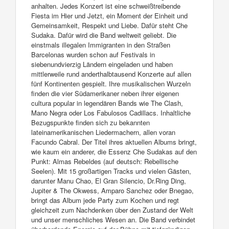
anhalten. Jedes Konzert ist eine schweißtreibende
Fiesta im Hier und Jetzt, ein Moment der Einheit und
Gemeinsamkeit, Respekt und Liebe. Dafür steht Che
Sudaka. Dafür wird die Band weltweit geliebt. Die
einstmals illegalen Immigranten in den Straßen
Barcelonas wurden schon auf Festivals in
siebenundvierzig Ländern eingeladen und haben
mittlerweile rund anderthalbtausend Konzerte auf allen
fünf Kontinenten gespielt. Ihre musikalischen Wurzeln
finden die vier Südamerikaner neben ihrer eigenen
cultura popular in legendären Bands wie The Clash,
Mano Negra oder Los Fabulosos Cadillacs. Inhaltliche
Bezugspunkte finden sich zu bekannten
lateinamerikanischen Liedermachern, allen voran
Facundo Cabral. Der Titel ihres aktuellen Albums bringt,
wie kaum ein anderer, die Essenz Che Sudakas auf den
Punkt: Almas Rebeldes (auf deutsch: Rebellische
Seelen). Mit 15 großartigen Tracks und vielen Gästen,
darunter Manu Chao, El Gran Silencio, Dr.Ring Ding,
Jupiter & The Okwess, Amparo Sanchez oder Bnegao,
bringt das Album jede Party zum Kochen und regt
gleichzeit zum Nachdenken über den Zustand der Welt
und unser menschliches Wesen an. Die Band verbindet