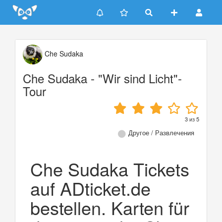
Update cookies preferences
Che Sudaka
Che Sudaka - "Wir sind Licht"-
Tour
3
из
5
Другое / Развлечения
Che Sudaka Tickets
auf ADticket.de
bestellen. Karten für