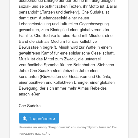
überbordende Energie auf der Bühne mit tiefgründigen
sozial- und selbstkritischen Texten, ihr Motto ist „Bailar
pensando!“ („Tanzen und denken“). Che Sudaka ist
damit zum Aushängeschild einer neuen
Lebenseinstellung und kulturellen Gegenbewegung
gewachsen, zum Bindeglied einer global vernetzten
Familie. Che Sudaka ist eine Band mit Mission, eine
Band die sich als Medium für das kollektive
Bewusstsein begreift. Musik wird zur Waffe in einem
gewaltfreien Kampf für eine solidarische Gesellschaft.
Musik ist das Mittel zum Zweck, die universell
verständliche Sprache für ihre Botschaften. Siebzehn
Jahre Che Sudaka sind siebzehn Jahre einer
konstanten (R)evolution der Gedanken und Gefühle,
einer positiven und kollektiven Energie, einer globalen
Bewegung, der sich immer mehr Almas Rebeldes
anschließen!
Che Sudaka
Подробности
Нажимая на кнопку "Подробности" или кнопку "Купить билеты" Вы
покидаете наш сайт.