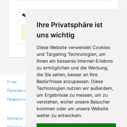
Сообщения
Ihre Privatsphäre ist
Нет данных
uns wichtig
Diese Website verwendet Cookies
und Targeting Technologien, um
Ihnen ein besseres Internet-Erlebnis
zu ermöglichen und die Werbung,
die Sie sehen, besser an Ihre
Bedürfnisse anzupassen. Diese
О нас
Партнерам
Technologien nutzen wir außerdem,
Политика конфиденциальности
Инвесторам
um Ergebnisse zu messen, um zu
Правила пользования
Пресса
verstehen, woher unsere Besucher
Медиа
kommen oder um unsere Website
weiter zu entwickeln.
Контакты
Facebook
Оставить отзыв
Twitter