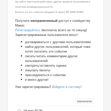
На сайте партнеров действуют другие правила пользования и
политика конфиденциальности.
Билеты на это событие продаются через AD ticket GmbH.
Получите
неограниченный
доступ к сообществу
Макис.
Регистрируйтесь
бесплатно всего за 10 секунд!
Зарегистрированные пользователи могут:
договариваться с другими пользователями
найти других пользователей, которые тоже
хотят посетить это событие
писать/читать комментарии других
пользователей
смотреть/оставлять оценки
покупать билеты
присоединиться к событию
и много другое!
Уже зарегистрированы?
Войдите в систему!
закончено
19 мар 20:30