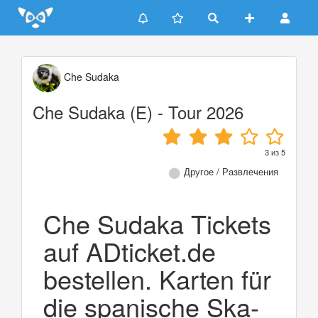
Update cookies preferences
Che Sudaka
Che Sudaka (E) - Tour 2026
3
из
5
Другое / Развлечения
Che Sudaka Tickets
auf ADticket.de
bestellen. Karten für
die spanische Ska-