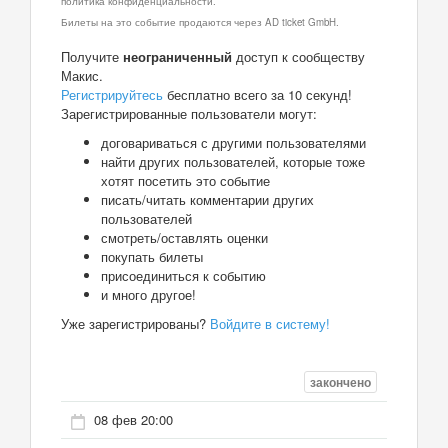
политика конфиденциальности.
Билеты на это событие продаются через AD ticket GmbH.
Получите
неограниченный
доступ к сообществу
Макис.
Регистрируйтесь
бесплатно всего за 10 секунд!
Зарегистрированные пользователи могут:
договариваться с другими пользователями
найти других пользователей, которые тоже
хотят посетить это событие
писать/читать комментарии других
пользователей
смотреть/оставлять оценки
покупать билеты
присоединиться к событию
и много другое!
Уже зарегистрированы?
Войдите в систему!
закончено
08 фев 20:00