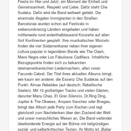
Fiesta im Hier und Jetzt, ein Moment der Einheit und
Gemeinsamkeit, Respekt und Liebe. Dafür steht Che
Sudaka. Dafür wird die Band weltweit geliebt. Die
einstmals illegalen Immigranten in den Straßen
Barcelonas wurden schon auf Festivals in
siebenundvierzig Ländern eingeladen und haben
mittlerweile rund anderthalbtausend Konzerte auf allen
fünf Kontinenten gespielt. Ihre musikalischen Wurzeln
finden die vier Südamerikaner neben ihrer eigenen
cultura popular in legendären Bands wie The Clash,
Mano Negra oder Los Fabulosos Cadillacs. Inhaltliche
Bezugspunkte finden sich zu bekannten
lateinamerikanischen Liedermachern, allen voran
Facundo Cabral. Der Titel ihres aktuellen Albums bringt,
wie kaum ein anderer, die Essenz Che Sudakas auf den
Punkt: Almas Rebeldes (auf deutsch: Rebellische
Seelen). Mit 15 großartigen Tracks und vielen Gästen,
darunter Manu Chao, El Gran Silencio, Dr.Ring Ding,
Jupiter & The Okwess, Amparo Sanchez oder Bnegao,
bringt das Album jede Party zum Kochen und regt
gleichzeit zum Nachdenken über den Zustand der Welt
und unser menschliches Wesen an. Die Band verbindet
überbordende Energie auf der Bühne mit tiefgründigen
sozial- und selbstkritischen Texten, ihr Motto ist „Bailar