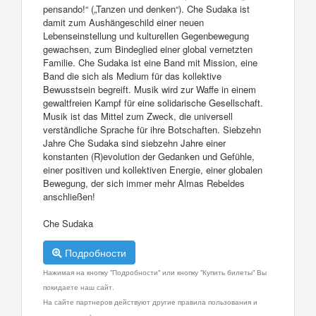
pensando!“ („Tanzen und denken“). Che Sudaka ist
damit zum Aushängeschild einer neuen
Lebenseinstellung und kulturellen Gegenbewegung
gewachsen, zum Bindeglied einer global vernetzten
Familie. Che Sudaka ist eine Band mit Mission, eine
Band die sich als Medium für das kollektive
Bewusstsein begreift. Musik wird zur Waffe in einem
gewaltfreien Kampf für eine solidarische Gesellschaft.
Musik ist das Mittel zum Zweck, die universell
verständliche Sprache für ihre Botschaften. Siebzehn
Jahre Che Sudaka sind siebzehn Jahre einer
konstanten (R)evolution der Gedanken und Gefühle,
einer positiven und kollektiven Energie, einer globalen
Bewegung, der sich immer mehr Almas Rebeldes
anschließen!
Che Sudaka
Подробности
Нажимая на кнопку "Подробности" или кнопку "Купить билеты" Вы
покидаете наш сайт.
На сайте партнеров действуют другие правила пользования и