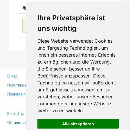
Сообщения
Ihre Privatsphäre ist
Нет данных
uns wichtig
Diese Website verwendet Cookies
und Targeting Technologien, um
Ihnen ein besseres Internet-Erlebnis
zu ermöglichen und die Werbung,
die Sie sehen, besser an Ihre
Bedürfnisse anzupassen. Diese
О нас
Партнерам
Technologien nutzen wir außerdem,
Политика конфиденциальности
Инвесторам
um Ergebnisse zu messen, um zu
Правила пользования
Пресса
verstehen, woher unsere Besucher
Медиа
kommen oder um unsere Website
weiter zu entwickeln.
Контакты
Facebook
Оставить отзыв
Twitter
Alle akzeptieren