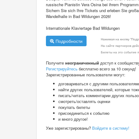
russische Pianistin Vera Osina bei ihrem Programm "
Sichern Sie sich Ihre Tickets und erleben Sie großar
Wandelhalle in Bad Wildungen 2026!
Internationale Klaviertage Bad Wildungen
Нажимая на кнопку "Подр
Подробности
На сайте партнеров дей
Билеты на это событие п
Получите
неограниченный
доступ к сообществ
Регистрируйтесь
бесплатно всего за 10 секунд!
Зарегистрированные пользователи могут:
договариваться с другими пользователям
найти других пользователей, которые тож
писать/читать комментарии других польз
смотреть/оставлять оценки
покупать билеты
присоединиться к событию
и много другое!
Уже зарегистрированы?
Войдите в систему!