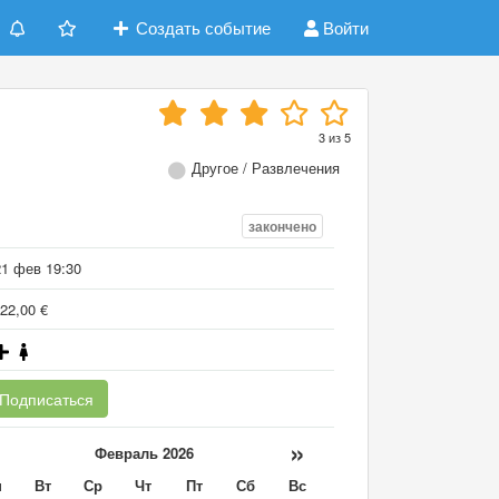
Создать событие
Войти
3
из
5
Другое / Развлечения
закончено
21 фев 19:30
22,00 €
Подписаться
«
»
Февраль 2026
н
Вт
Ср
Чт
Пт
Сб
Вс