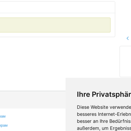
Ihre Privatsphär
Diese Website verwendet
besseres Internet-Erleb
рам
Контакты
besser an Ihre Bedürfni
орам
Оставить отзыв
außerdem, um Ergebniss