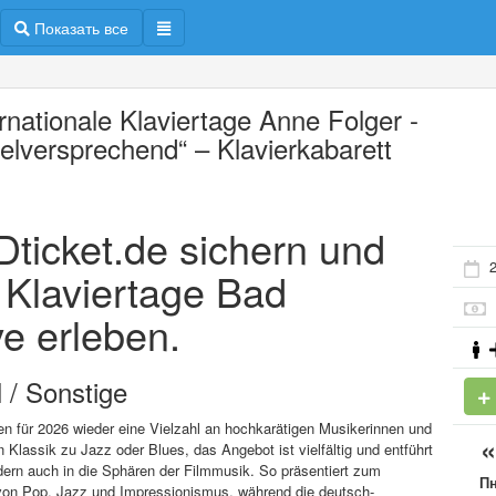
Показать все
ernationale Klaviertage Anne Folger -
ielversprechend“ – Klavierkabarett
ADticket.de sichern und
n Klaviertage Bad
e erleben.
 / Sonstige
en für 2026 wieder eine Vielzahl an hochkarätigen Musikerinnen und
Klassik zu Jazz oder Blues, das Angebot ist vielfältig und entführt
ndern auch in die Sphären der Filmmusik. So präsentiert zum
П
n von Pop, Jazz und Impressionismus, während die deutsch-