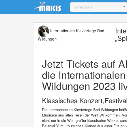
Update cookies preferences
Категория
Int
Internationale Klaviertage Bad
„Sp
Wildungen
Jetzt Tickets auf 
die Internationale
Wildungen 2023 liv
Klassisches Konzert,Festival
Die Internationalen Klaviertage Bad Wildungen heiß
Musikern aus allen Teilen der Welt Willkommen. Von 
nicht nur in die Welt großer klassischer Werke, so
Beispiel Yumi Ito zeitlose Klänge aus einer Fusio