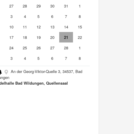
6
27
28
29
30
31
1
3
4
5
6
7
8
10
11
12
13
14
15
6
17
18
19
20
21
22
3
24
25
26
27
28
1
3
4
5
6
7
8
An der Georg-Viktor-Quelle 3, 34537, Bad
ungen
elhalle Bad Wildungen, Quellensaal