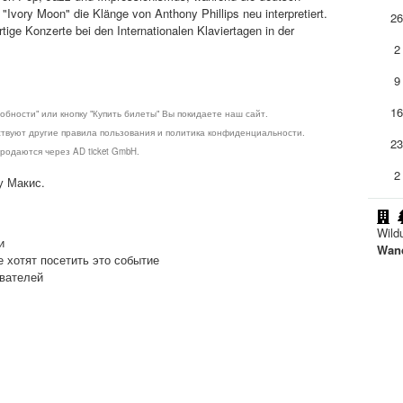
Ivory Moon" die Klänge von Anthony Phillips neu interpretiert.
2
tige Konzerte bei den Internationalen Klaviertagen in der
2
9
1
обности" или кнопку "Купить билеты" Вы покидаете наш сайт.
ствуют другие правила пользования и политика конфиденциальности.
2
родаются через AD ticket GmbH.
2
у Макис.
Wild
и
Wand
е хотят посетить это событие
ователей