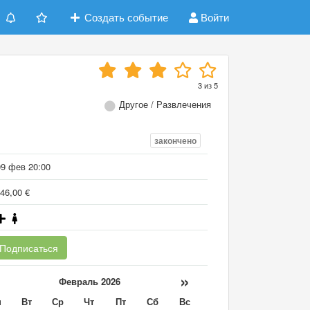
Создать событие
Войти
3
из
5
Другое / Развлечения
закончено
09 фев 20:00
46,00 €
Подписаться
«
»
Февраль 2026
н
Вт
Ср
Чт
Пт
Сб
Вс