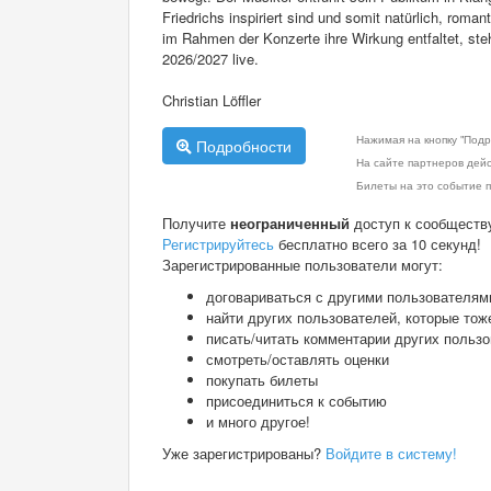
Friedrichs inspiriert sind und somit natürlich, rom
im Rahmen der Konzerte ihre Wirkung entfaltet, steh
2026/2027 live.
Christian Löffler
Нажимая на кнопку "Подр
Подробности
На сайте партнеров дей
Билеты на это событие п
Получите
неограниченный
доступ к сообществ
Регистрируйтесь
бесплатно всего за 10 секунд!
Зарегистрированные пользователи могут:
договариваться с другими пользователям
найти других пользователей, которые тож
писать/читать комментарии других польз
смотреть/оставлять оценки
покупать билеты
присоединиться к событию
и много другое!
Уже зарегистрированы?
Войдите в систему!