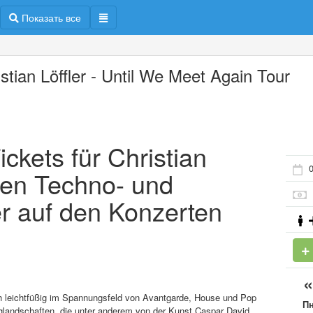
Показать все
stian Löffler - Until We Meet Again Tour
ickets für Christian
 den Techno- und
er auf den Konzerten
ich leichtfüßig im Spannungsfeld von Avantgarde, House und Pop
П
nglandschaften, die unter anderem von der Kunst Caspar David