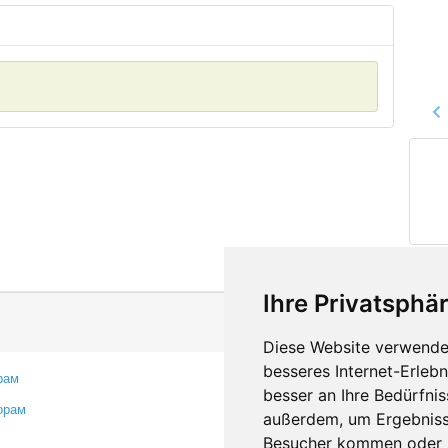
Ihre Privatsphär
Diese Website verwendet
besseres Internet-Erleb
рам
Контакты
besser an Ihre Bedürfni
орам
Оставить отзыв
außerdem, um Ergebniss
Сообщить об ошибке
Besucher kommen oder u