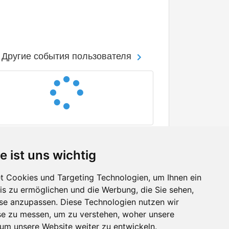
Другие события пользователя
e ist uns wichtig
 Cookies und Targeting Technologien, um Ihnen ein
nis zu ermöglichen und die Werbung, die Sie sehen,
Facebook
sse anzupassen. Diese Technologien nutzen wir
Twitter
e zu messen, um zu verstehen, woher unsere
YouTube
m unsere Website weiter zu entwickeln.