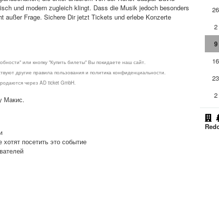
antisch und modern zugleich klingt. Dass die Musik jedoch besonders
2
t außer Frage. Sichere Dir jetzt Tickets und erlebe Konzerte
2
9
1
обности" или кнопку "Купить билеты" Вы покидаете наш сайт.
ствуют другие правила пользования и политика конфиденциальности.
2
родаются через AD ticket GmbH.
2
у Макис.
Redo
и
е хотят посетить это событие
ователей