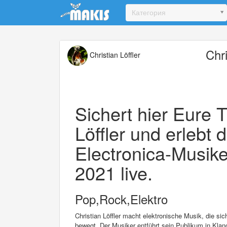
Update cookies preferences
Категория
Chri
Christian Löffler
Sichert hier Eure T
Löffler und erlebt
Electronica-Musik
2021 live.
Pop,Rock,Elektro
Christian Löffler macht elektronische Musik, die s
bewegt. Der Musiker entführt sein Publikum in Kla