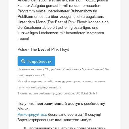
klar zur Aufgabe gemacht, mit rundum erneuertem
Programm sowie überarbeiteter Bühnenshow ihr
Publikum erneut zu über- zeugen und zu begeistern.
Unter dem Motto „The Best of Pink Floyd“ können sich
die Zuschauer ab sofort auf ein grossartiges und
kurzweiliges Livekonzert mit besonderen Momenten
freuen!
Pulse - The Best of Pink Floyd
Подробности
Нажимая на кнопку "Подробности" или кнопку "Купить билеты" Вы
покидаете наш сайт.
На сайте партнеров действуют другие правила пользования и
политика конфиденциальности.
Билеты на это событие продаются через AD ticket GmbH.
Получите
неограниченный
доступ к сообществу
Макис.
Регистрируйтесь
бесплатно всего за 10 секунд!
Зарегистрированные пользователи могут:
договариваться с другими пользователями