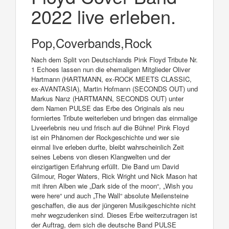
2022 live erleben.
Pop,Coverbands,Rock
Nach dem Split von Deutschlands Pink Floyd Tribute Nr.
1 Echoes lassen nun die ehemaligen Mitglieder Oliver
Hartmann (HARTMANN, ex-ROCK MEETS CLASSIC,
ex-AVANTASIA), Martin Hofmann (SECONDS OUT) und
Markus Nanz (HARTMANN, SECONDS OUT) unter
dem Namen PULSE das Erbe des Originals als neu
formiertes Tribute weiterleben und bringen das einmalige
Liveerlebnis neu und frisch auf die Bühne! Pink Floyd
ist ein Phänomen der Rockgeschichte und wer sie
einmal live erleben durfte, bleibt wahrscheinlich Zeit
seines Lebens von diesen Klangwelten und der
einzigartigen Erfahrung erfüllt. Die Band um David
Gilmour, Roger Waters, Rick Wright und Nick Mason hat
mit ihren Alben wie „Dark side of the moon“, „Wish you
were here“ und auch „The Wall“ absolute Meilensteine
geschaffen, die aus der jüngeren Musikgeschichte nicht
mehr wegzudenken sind. Dieses Erbe weiterzutragen ist
der Auftrag, dem sich die deutsche Band PULSE