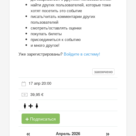
найти других пользователей, которые тоже
хотят посетить это событие
писать/читать комментарии других
пользователей
смотреть/оставлять оценки
покупать билеты
присоединиться к событию
и много другое!
Уже зарегистрированы?
Войдите в систему!
закончено
17 апр 20:00
39,95 €
Подписаться
«
»
Апрель 2026