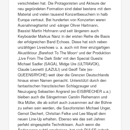
verschrieben hat. Die Protagonisten und Akteure der
neu gegründeten Formation sind dabei bestens mit dem
Material und vielen tausend Konzertbesuchern in halb
Europa vertraut. Bei hunderten von Konzerten waren
Ausnahmegitarrist und -sänger Oliver Hartmann,
Bassist Martin Hofmann und seit längerem auch
Keyboarder Markus Nanz in der ersten Reihe die Basis
der erfolgreichen Band Echoes. Diese hat sich neben
unzähligen Liveshows u. a. auch mit ihrer einzigartigen
Akustiktour „Barefoot To The Moon“ und der Produktion
„Live From The Dark Side“ mit den Special Guests
Michael Sadler (SAGA), Midge Ure (ULTRAVOX),
Claude Leonetti (LAZULI) und Geoff Tate (ex-
QUEENSRYCHE) weit über die Grenzen Deutschlands
hinaus einen Namen gemacht. Unterstützt durch den
fantastischen französischen Schlagzeuger und
Neuzugang Sebastien Angrand (ex-EISBRECHER u.a.)
bleiben auch die Sängerinnen Carolin Riehemann und
Ilka Müller, die ab sofort auch zusammen auf der Bühne
zu sehen sein werden, die Saxofonisten Michael Unger,
Gernot Dechert, Christian Felke und Lee Mayall dem
neuen Line-Up erhalten. Ebenso wie das seit Jahren
perfekt eingespielte Technikteam. Auch wenn die
Änderungen subtil erscheinen, hat sich PULSE jedoch