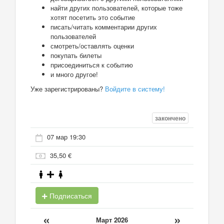
найти других пользователей, которые тоже
хотят посетить это событие
писать/читать комментарии других
пользователей
смотреть/оставлять оценки
покупать билеты
присоединиться к событию
и много другое!
Уже зарегистрированы?
Войдите в систему!
закончено
07 мар 19:30
35,50 €
Подписаться
«
»
Март 2026