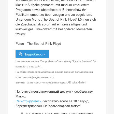
klar zur Aufgabe gemacht, mit rundum erneuertem
Programm sowie überarbeiteter Bühnenshow ihr
Publikum erneut zu über- zeugen und zu begeistern.
Unter dem Motto „The Best of Pink Floyd“ können sich
die Zuschauer ab sofort auf ein grossartiges und
kurzweiliges Livekonzert mit besonderen Momenten
freuen!
Pulse - The Best of Pink Floyd
Подробности
Нажимая на кнопку "Подробности" или кнопку "Купить билеты" Вы
покидаете наш сайт.
На сайте партнеров действуют другие правила пользования и
политика конфиденциальности.
Билеты на это событие продаются через AD ticket GmbH.
Получите
неограниченный
доступ к сообществу
Макис.
Регистрируйтесь
бесплатно всего за 10 секунд!
Зарегистрированные пользователи могут:
договариваться с другими пользователями