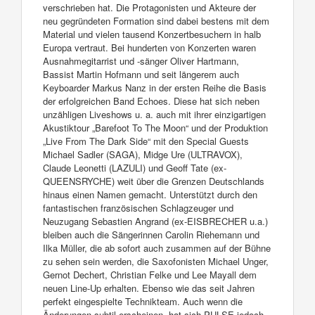
verschrieben hat. Die Protagonisten und Akteure der
neu gegründeten Formation sind dabei bestens mit dem
Material und vielen tausend Konzertbesuchern in halb
Europa vertraut. Bei hunderten von Konzerten waren
Ausnahmegitarrist und -sänger Oliver Hartmann,
Bassist Martin Hofmann und seit längerem auch
Keyboarder Markus Nanz in der ersten Reihe die Basis
der erfolgreichen Band Echoes. Diese hat sich neben
unzähligen Liveshows u. a. auch mit ihrer einzigartigen
Akustiktour „Barefoot To The Moon“ und der Produktion
„Live From The Dark Side“ mit den Special Guests
Michael Sadler (SAGA), Midge Ure (ULTRAVOX),
Claude Leonetti (LAZULI) und Geoff Tate (ex-
QUEENSRYCHE) weit über die Grenzen Deutschlands
hinaus einen Namen gemacht. Unterstützt durch den
fantastischen französischen Schlagzeuger und
Neuzugang Sebastien Angrand (ex-EISBRECHER u.a.)
bleiben auch die Sängerinnen Carolin Riehemann und
Ilka Müller, die ab sofort auch zusammen auf der Bühne
zu sehen sein werden, die Saxofonisten Michael Unger,
Gernot Dechert, Christian Felke und Lee Mayall dem
neuen Line-Up erhalten. Ebenso wie das seit Jahren
perfekt eingespielte Technikteam. Auch wenn die
Änderungen subtil erscheinen, hat sich PULSE jedoch