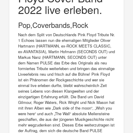
2022 live erleben.
Pop,Coverbands,Rock
Nach dem Split von Deutschlands Pink Floyd Tribute Nr.
1 Echoes lassen nun die ehemaligen Mitglieder Oliver
Hartmann (HARTMANN, ex-ROCK MEETS CLASSIC,
ex-AVANTASIA), Martin Hofmann (SECONDS OUT) und
Markus Nanz (HARTMANN, SECONDS OUT) unter
dem Namen PULSE das Erbe des Originals als neu
formiertes Tribute weiterleben und bringen das einmalige
Liveerlebnis neu und frisch auf die Bühne! Pink Floyd
ist ein Phänomen der Rockgeschichte und wer sie
einmal live erleben durfte, bleibt wahrscheinlich Zeit
seines Lebens von diesen Klangwelten und der
einzigartigen Erfahrung erfüllt. Die Band um David
Gilmour, Roger Waters, Rick Wright und Nick Mason hat
mit ihren Alben wie „Dark side of the moon“, „Wish you
were here“ und auch „The Wall“ absolute Meilensteine
geschaffen, die aus der jüngeren Musikgeschichte nicht
mehr wegzudenken sind. Dieses Erbe weiterzutragen ist
der Auftrag, dem sich die deutsche Band PULSE