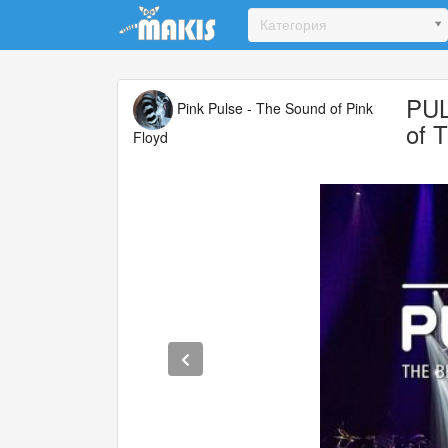
Update cookies preferences
Категория
PUL
Pink Pulse - The Sound of Pink
of 
Floyd