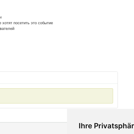
и
е хотят посетить это событие
ователей
Ihre Privatsphär