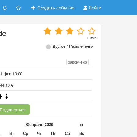
Создать событие
Войти
de
3
из
5
Другое / Развлечения
закончено
01 фев 19:00
44,10 €
Подписаться
«
»
Февраль 2026
н
Вт
Ср
Чт
Пт
Сб
Вс