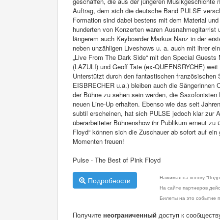
geschaffen, die aus der jüngeren Musikgeschichte 
Auftrag, dem sich die deutsche Band PULSE versch
Formation sind dabei bestens mit dem Material und 
hunderten von Konzerten waren Ausnahmegitarrist u
längerem auch Keyboarder Markus Nanz in der erste
neben unzähligen Liveshows u. a. auch mit ihrer ei
„Live From The Dark Side“ mit den Special Guests
(LAZULI) und Geoff Tate (ex-QUEENSRYCHE) weit 
Unterstützt durch den fantastischen französische
EISBRECHER u.a.) bleiben auch die Sängerinnen Ca
der Bühne zu sehen sein werden, die Saxofonisten 
neuen Line-Up erhalten. Ebenso wie das seit Jahre
subtil erscheinen, hat sich PULSE jedoch klar zu
überarbeiteter Bühnenshow ihr Publikum erneut zu 
Floyd“ können sich die Zuschauer ab sofort auf ein
Momenten freuen!
Pulse - The Best of Pink Floyd
Нажимая на кнопку "Подр
Подробности
На сайте партнеров дей
Билеты на это событие п
Получите
неограниченный
доступ к сообществ