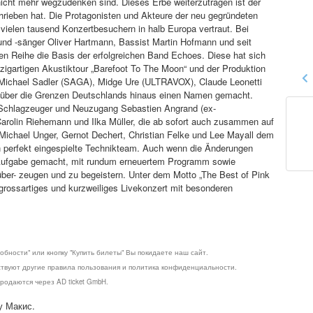
nicht mehr wegzudenken sind. Dieses Erbe weiterzutragen ist der
rieben hat. Die Protagonisten und Akteure der neu gegründeten
vielen tausend Konzertbesuchern in halb Europa vertraut. Bei
nd -sänger Oliver Hartmann, Bassist Martin Hofmann und seit
n Reihe die Basis der erfolgreichen Band Echoes. Diese hat sich
nzigartigen Akustiktour „Barefoot To The Moon“ und der Produktion
 Michael Sadler (SAGA), Midge Ure (ULTRAVOX), Claude Leonetti
über die Grenzen Deutschlands hinaus einen Namen gemacht.
n Schlagzeuger und Neuzugang Sebastien Angrand (ex-
rolin Riehemann und Ilka Müller, die ab sofort auch zusammen auf
Michael Unger, Gernot Dechert, Christian Felke und Lee Mayall dem
n perfekt eingespielte Technikteam. Auch wenn die Änderungen
r Aufgabe gemacht, mit rundum erneuertem Programm sowie
über- zeugen und zu begeistern. Unter dem Motto „The Best of Pink
 grossartiges und kurzweiliges Livekonzert mit besonderen
обности" или кнопку "Купить билеты" Вы покидаете наш сайт.
ствуют другие правила пользования и политика конфиденциальности.
родаются через AD ticket GmbH.
у Макис.