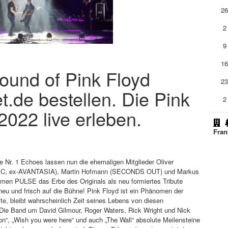
2
2
9
1
ound of Pink Floyd
2
t.de bestellen. Die Pink
2
022 live erleben.
Fran
 Nr. 1 Echoes lassen nun die ehemaligen Mitglieder Oliver
 ex-AVANTASIA), Martin Hofmann (SECONDS OUT) und Markus
PULSE das Erbe des Originals als neu formiertes Tribute
 neu und frisch auf die Bühne! Pink Floyd ist ein Phänomen der
te, bleibt wahrscheinlich Zeit seines Lebens von diesen
t. Die Band um David Gilmour, Roger Waters, Rick Wright und Nick
on“, „Wish you were here“ und auch „The Wall“ absolute Meilensteine