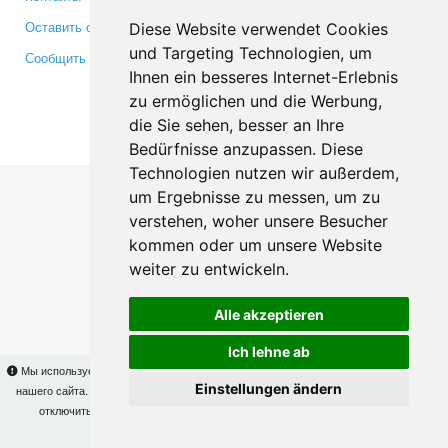
Оставить отзыв
Twitter
Diese Website verwendet Cookies
und Targeting Technologien, um
Сообщить об ошибке
YouTube
Ihnen ein besseres Internet-Erlebnis
Google+
zu ermöglichen und die Werbung,
die Sie sehen, besser an Ihre
Makis
© Copyright 2026
Bedürfnisse anzupassen. Diese
Technologien nutzen wir außerdem,
um Ergebnisse zu messen, um zu
verstehen, woher unsere Besucher
kommen oder um unsere Website
weiter zu entwickeln.
Alle akzeptieren
Ich lehne ab
Мы используем cookies для того, чтобы Вы могли использовать весь функционал
Einstellungen ändern
нашего сайта. На
этой странице
Вы сможете узнать подробности и, при желании,
отключить использование cookies. Продолжая пользоваться сайтом, Вы
подтверждаете свое согласие.
OK