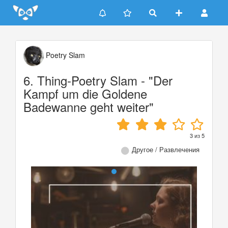
Update cookies preferences
Poetry Slam
6. Thing-Poetry Slam - "Der
Kampf um die Goldene
Badewanne geht weiter"
3
из
5
Другое / Развлечения