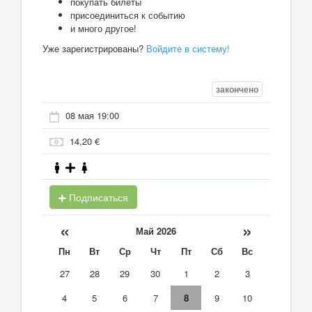
покупать билеты
присоединиться к событию
и много другое!
Уже зарегистрированы?
Войдите в систему!
закончено
08 мая 19:00
14,20 €
Подписаться
«
»
Май 2026
Пн
Вт
Ср
Чт
Пт
Сб
Вс
27
28
29
30
1
2
3
4
5
6
7
8
9
10