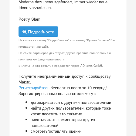
Moderne dazu herausgefordert, immer wieder neue
Ideen vorzustellen.
Poetry Slam
Подробности
Нажимая на кнопку "Подробности" или кнопку "Купить билеты" Вы
покидаете наш сайт.
На сайте партнеров действуют другие правила пользования и
политика конфиденциальности.
Билеты на это событие продаются через AD ticket GmbH.
Получите
неограниченный
доступ к сообществу
Макис.
Регистрируйтесь
бесплатно всего за 10 секунд!
Зарегистрированные пользователи могут:
договариваться с другими пользователями
найти других пользователей, которые тоже
хотят посетить это событие
писать/читать комментарии других
пользователей
смотреть/оставлять оценки