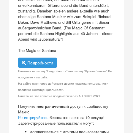
unverkennbarem Gitarrensound die Band unterstützt,
zuständig. Daneben spielen andere aktuelle wie auch
ehemalige Santana-Musiker wie zum Beispiel Richard
Baker, Dave Matthews und Bill Ortiz gerne mit dieser
außergewöhnlichen Band. „The Magic Of Santana“
performt die Santana-Highlights aus 40 Jahren – dieser
Abend wird „supernatural“!
The Magic of Santana
Подробности
Нажимая на кнопку "Подробности" или кнопку "Купить билеты" Вы
покидаете наш сайт.
На сайте партнеров действуют другие правила пользования и
политика конфиденциальности.
Билеты на это событие продаются через AD ticket GmbH.
Получите
неограниченный
доступ к сообществу
Макис.
Регистрируйтесь
бесплатно всего за 10 секунд!
Зарегистрированные пользователи могут:
договариваться с другими пользователями