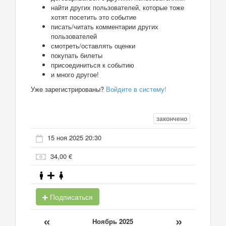
найти других пользователей, которые тоже
хотят посетить это событие
писать/читать комментарии других
пользователей
смотреть/оставлять оценки
покупать билеты
присоединиться к событию
и много другое!
Уже зарегистрированы?
Войдите в систему!
закончено
15 ноя 2025 20:30
34,00 €
Подписаться
«
»
Ноябрь 2025