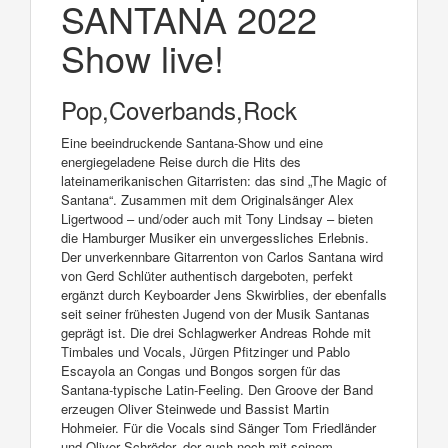
SANTANA 2022
Show live!
Pop,Coverbands,Rock
Eine beeindruckende Santana-Show und eine
energiegeladene Reise durch die Hits des
lateinamerikanischen Gitarristen: das sind „The Magic of
Santana“. Zusammen mit dem Originalsänger Alex
Ligertwood – und/oder auch mit Tony Lindsay – bieten
die Hamburger Musiker ein unvergessliches Erlebnis.
Der unverkennbare Gitarrenton von Carlos Santana wird
von Gerd Schlüter authentisch dargeboten, perfekt
ergänzt durch Keyboarder Jens Skwirblies, der ebenfalls
seit seiner frühesten Jugend von der Musik Santanas
geprägt ist. Die drei Schlagwerker Andreas Rohde mit
Timbales und Vocals, Jürgen Pfitzinger und Pablo
Escayola an Congas und Bongos sorgen für das
Santana-typische Latin-Feeling. Den Groove der Band
erzeugen Oliver Steinwede und Bassist Martin
Hohmeier. Für die Vocals sind Sänger Tom Friedländer
und Oliver Schröder, der auch noch mit seinem