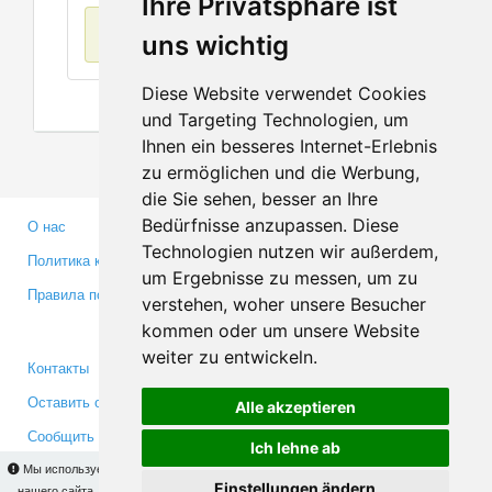
Ihre Privatsphäre ist
Нет данных
uns wichtig
Diese Website verwendet Cookies
und Targeting Technologien, um
Ihnen ein besseres Internet-Erlebnis
zu ermöglichen und die Werbung,
die Sie sehen, besser an Ihre
Bedürfnisse anzupassen. Diese
О нас
Партнерам
Technologien nutzen wir außerdem,
Политика конфиденциальности
Инвесторам
um Ergebnisse zu messen, um zu
Правила пользования
Пресса
verstehen, woher unsere Besucher
Медиа
kommen oder um unsere Website
weiter zu entwickeln.
Контакты
Facebook
Оставить отзыв
Twitter
Alle akzeptieren
Сообщить об ошибке
YouTube
Ich lehne ab
Google+
Мы используем cookies для того, чтобы Вы могли использовать весь функционал
Einstellungen ändern
нашего сайта. На
этой странице
Вы сможете узнать подробности и, при желании,