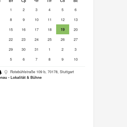
н
Вт
Ср
Чт
Пт
Сб
Вс
0
1
2
3
4
5
6
8
9
10
11
12
13
4
15
16
17
18
19
20
1
22
23
24
25
26
27
8
29
30
31
1
2
3
5
6
7
8
9
10
Rotebühlstraße 109 b, 70178, Stuttgart
nau - Lokalität & Bühne