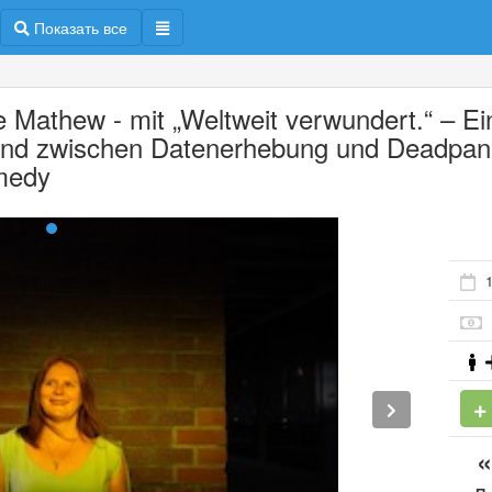
Показать все
e Mathew - mit „Weltweit verwundert.“ – Ei
nd zwischen Datenerhebung und Deadpan
medy
1