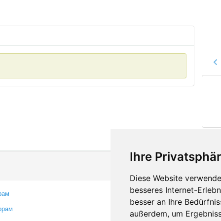
Ihre Privatsphär
Diese Website verwendet
besseres Internet-Erleb
рам
Контакты
besser an Ihre Bedürfni
орам
Оставить отзыв
außerdem, um Ergebniss