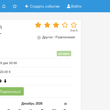
Создать событие
Войти
n
3
из
5
-
Другое / Развлечения
активно
9 дек 20:00
23,00 €
Подписаться
«
»
Декабрь 2026