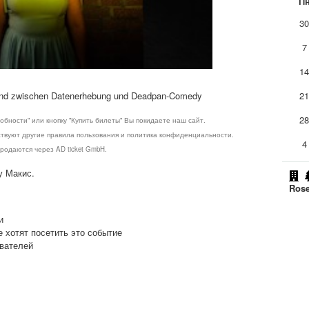
П
3
7
1
Abend zwischen Datenerhebung und Deadpan-Comedy
2
2
обности" или кнопку "Купить билеты" Вы покидаете наш сайт.
ствуют другие правила пользования и политика конфиденциальности.
4
родаются через AD ticket GmbH.
у Макис.
Rose
и
е хотят посетить это событие
ователей