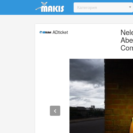
Update cookies preferences
Категория
Nel
ADticket
Abe
Co