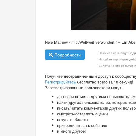
Nele Mathew - mit „Weltweit verwundert.“ – Ein 
Нажимая на кнопку "Подр
Подробности
На сайте партнеров дей
Билеты на это событие п
Получите
неограниченный
доступ к сообществ
Регистрируйтесь
бесплатно всего за 10 секунд!
Зарегистрированные пользователи могут:
договариваться с другими пользователям
найти других пользователей, которые тож
писать/читать комментарии других польз
смотреть/оставлять оценки
покупать билеты
присоединиться к событию
и много другое!