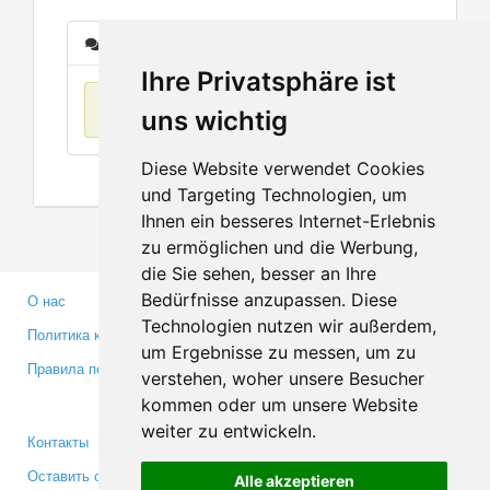
Сообщения
Ihre Privatsphäre ist
Нет данных
uns wichtig
Diese Website verwendet Cookies
und Targeting Technologien, um
Ihnen ein besseres Internet-Erlebnis
zu ermöglichen und die Werbung,
die Sie sehen, besser an Ihre
Bedürfnisse anzupassen. Diese
О нас
Партнерам
Technologien nutzen wir außerdem,
Политика конфиденциальности
Инвесторам
um Ergebnisse zu messen, um zu
Правила пользования
Пресса
verstehen, woher unsere Besucher
Медиа
kommen oder um unsere Website
weiter zu entwickeln.
Контакты
Facebook
Оставить отзыв
Twitter
Alle akzeptieren