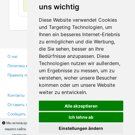
Нет данных
uns wichtig
Diese Website verwendet Cookies
und Targeting Technologien, um
Ihnen ein besseres Internet-Erlebnis
zu ermöglichen und die Werbung,
die Sie sehen, besser an Ihre
Bedürfnisse anzupassen. Diese
О нас
Партнерам
Technologien nutzen wir außerdem,
Политика конфиденциальности
Инвесторам
um Ergebnisse zu messen, um zu
Правила пользования
Пресса
verstehen, woher unsere Besucher
Медиа
kommen oder um unsere Website
weiter zu entwickeln.
Контакты
Facebook
Оставить отзыв
Twitter
Alle akzeptieren
Сообщить об ошибке
YouTube
Ich lehne ab
Google+
Мы используем cookies для того, чтобы Вы могли использовать весь функционал
Einstellungen ändern
нашего сайта. На
этой странице
Вы сможете узнать подробности и, при желании,
отключить использование cookies. Продолжая пользоваться сайтом, Вы