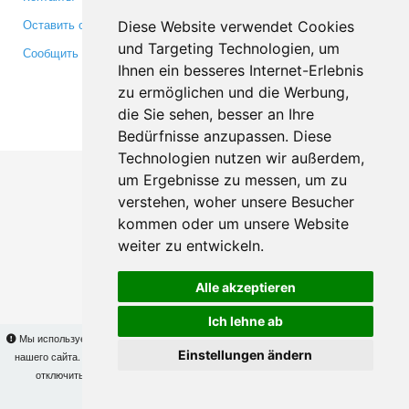
Оставить отзыв
Twitter
Diese Website verwendet Cookies
und Targeting Technologien, um
Сообщить об ошибке
YouTube
Ihnen ein besseres Internet-Erlebnis
Google+
zu ermöglichen und die Werbung,
die Sie sehen, besser an Ihre
Makis
© Copyright 2026
Bedürfnisse anzupassen. Diese
Technologien nutzen wir außerdem,
um Ergebnisse zu messen, um zu
verstehen, woher unsere Besucher
kommen oder um unsere Website
weiter zu entwickeln.
Alle akzeptieren
Ich lehne ab
Мы используем cookies для того, чтобы Вы могли использовать весь функционал
Einstellungen ändern
нашего сайта. На
этой странице
Вы сможете узнать подробности и, при желании,
отключить использование cookies. Продолжая пользоваться сайтом, Вы
подтверждаете свое согласие.
OK