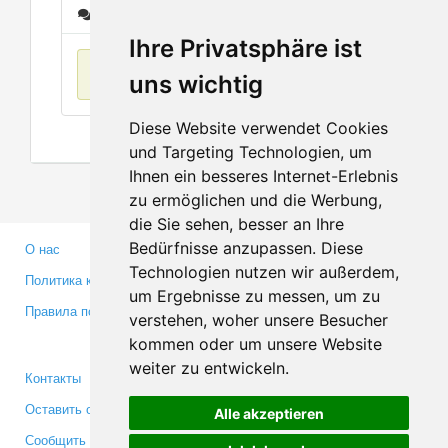
Сообщения
Ihre Privatsphäre ist
Нет данных
uns wichtig
Diese Website verwendet Cookies
und Targeting Technologien, um
Ihnen ein besseres Internet-Erlebnis
zu ermöglichen und die Werbung,
die Sie sehen, besser an Ihre
Bedürfnisse anzupassen. Diese
О нас
Партнерам
Technologien nutzen wir außerdem,
Политика конфиденциальности
Инвесторам
um Ergebnisse zu messen, um zu
Правила пользования
Пресса
verstehen, woher unsere Besucher
Медиа
kommen oder um unsere Website
weiter zu entwickeln.
Контакты
Facebook
Оставить отзыв
Twitter
Alle akzeptieren
Сообщить об ошибке
YouTube