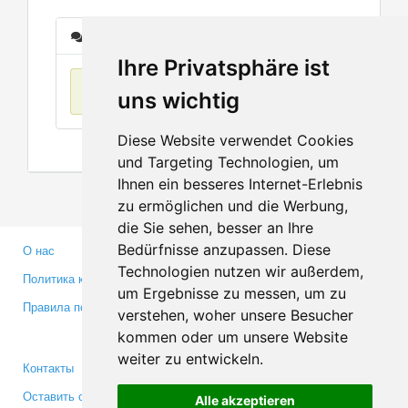
Сообщения
Ihre Privatsphäre ist
Нет данных
uns wichtig
Diese Website verwendet Cookies
und Targeting Technologien, um
Ihnen ein besseres Internet-Erlebnis
zu ermöglichen und die Werbung,
die Sie sehen, besser an Ihre
Bedürfnisse anzupassen. Diese
О нас
Партнерам
Technologien nutzen wir außerdem,
Политика конфиденциальности
Инвесторам
um Ergebnisse zu messen, um zu
Правила пользования
Пресса
verstehen, woher unsere Besucher
Медиа
kommen oder um unsere Website
weiter zu entwickeln.
Контакты
Facebook
Оставить отзыв
Twitter
Alle akzeptieren