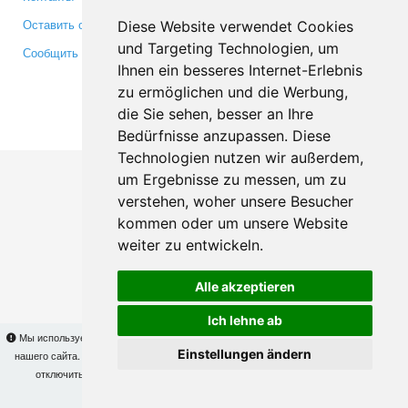
Оставить отзыв
Twitter
Diese Website verwendet Cookies
und Targeting Technologien, um
Сообщить об ошибке
YouTube
Ihnen ein besseres Internet-Erlebnis
Google+
zu ermöglichen und die Werbung,
die Sie sehen, besser an Ihre
Makis
© Copyright 2026
Bedürfnisse anzupassen. Diese
Technologien nutzen wir außerdem,
um Ergebnisse zu messen, um zu
verstehen, woher unsere Besucher
kommen oder um unsere Website
weiter zu entwickeln.
Alle akzeptieren
Ich lehne ab
Мы используем cookies для того, чтобы Вы могли использовать весь функционал
Einstellungen ändern
нашего сайта. На
этой странице
Вы сможете узнать подробности и, при желании,
отключить использование cookies. Продолжая пользоваться сайтом, Вы
подтверждаете свое согласие.
OK