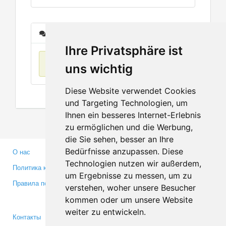
Сообщения
Ihre Privatsphäre ist
Нет данных
uns wichtig
Diese Website verwendet Cookies
und Targeting Technologien, um
Ihnen ein besseres Internet-Erlebnis
zu ermöglichen und die Werbung,
die Sie sehen, besser an Ihre
Bedürfnisse anzupassen. Diese
О нас
Партнерам
Technologien nutzen wir außerdem,
Политика конфиденциальности
Инвесторам
um Ergebnisse zu messen, um zu
Правила пользования
Пресса
verstehen, woher unsere Besucher
Медиа
kommen oder um unsere Website
weiter zu entwickeln.
Контакты
Facebook