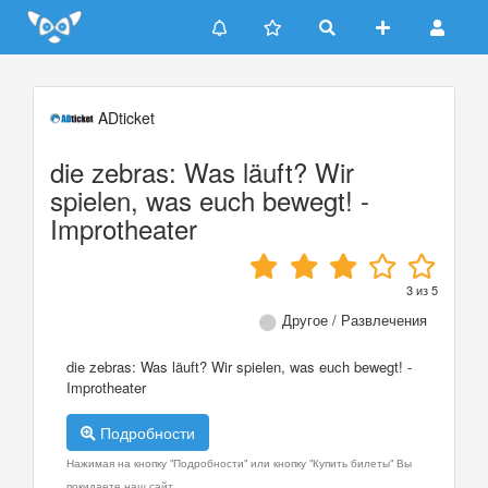
Update cookies preferences
ADticket
die zebras: Was läuft? Wir
spielen, was euch bewegt! -
Improtheater
3
из
5
Другое / Развлечения
die zebras: Was läuft? Wir spielen, was euch bewegt! -
Improtheater
Подробности
Нажимая на кнопку "Подробности" или кнопку "Купить билеты" Вы
покидаете наш сайт.