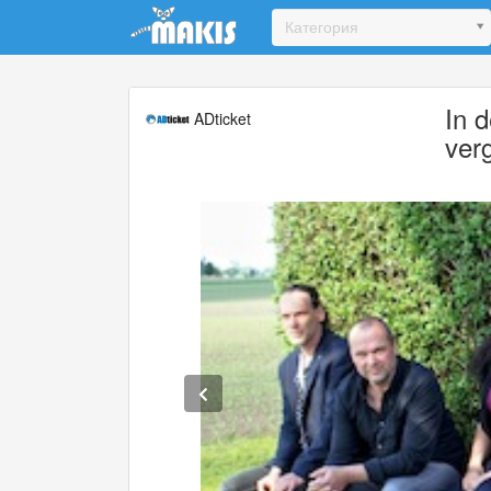
Update cookies preferences
Категория
In 
ADticket
ver