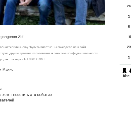
2
2
9
rgangenen Zeit
1
2
обности" или кнопку "Купить билеты" Вы покидаете наш сайт.
ствуют другие правила пользования и политика конфиденциальности.
2
родаются через AD ticket GmbH.
у Макис.
Alte
и
е хотят посетить это событие
ователей