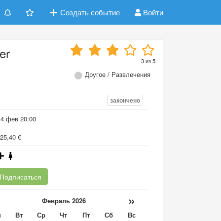
Создать событие
Войти
er
3
из
5
Другое / Развлечения
закончено
14 фев 20:00
25,40 €
Подписаться
«
»
Февраль 2026
н
Вт
Ср
Чт
Пт
Сб
Вс