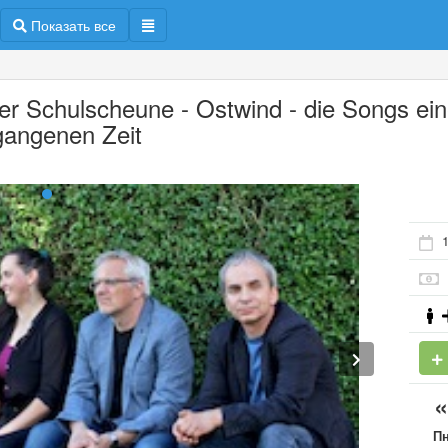
Показать все
der Schulscheune - Ostwind - die Songs ein
gangenen Zeit
П