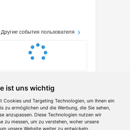
Другие события пользователя
e ist uns wichtig
 Cookies und Targeting Technologien, um Ihnen ein
nis zu ermöglichen und die Werbung, die Sie sehen,
Facebook
sse anzupassen. Diese Technologien nutzen wir
Twitter
e zu messen, um zu verstehen, woher unsere
YouTube
m unsere Website weiter zu entwickeln.