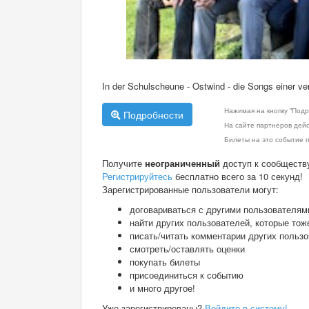
In der Schulscheune - Ostwind - die Songs einer ve
Нажимая на кнопку "Подр
Подробности
На сайте партнеров дей
Билеты на это событие п
Получите
неограниченный
доступ к сообществ
Регистрируйтесь
бесплатно всего за 10 секунд!
Зарегистрированные пользователи могут:
договариваться с другими пользователям
найти других пользователей, которые тож
писать/читать комментарии других польз
смотреть/оставлять оценки
покупать билеты
присоединиться к событию
и много другое!
Уже зарегистрированы?
Войдите в систему!