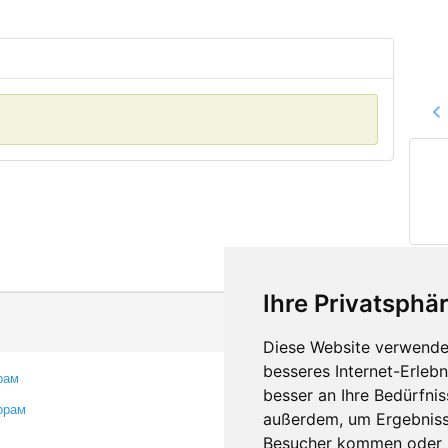
Ihre Privatsphär
Diese Website verwendet
besseres Internet-Erleb
рам
Контакты
besser an Ihre Bedürfni
орам
Оставить отзыв
außerdem, um Ergebniss
Сообщить об ошибке
Besucher kommen oder u