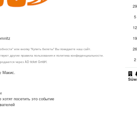
2
5
1
mnitz
1
2
обности" или кнопку "Купить билеты" Вы покидаете наш сайт.
ствуют другие правила пользования и политика конфиденциальности.
2
родаются через AD ticket GmbH.
у Макис.
Süw
и
е хотят посетить это событие
ователей