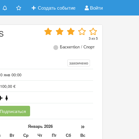
Создать событие
Войти
S
3
из
5
Баскетбол / Спорт
закончено
0 янв 00:00
100,00 €
Подписаться
«
»
Январь 2026
н
Вт
Ср
Чт
Пт
Сб
Вс