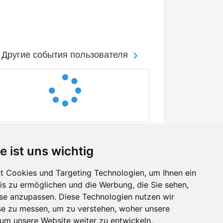
Другие события пользователя
e ist uns wichtig
 Cookies und Targeting Technologien, um Ihnen ein
nis zu ermöglichen und die Werbung, die Sie sehen,
Facebook
sse anzupassen. Diese Technologien nutzen wir
Twitter
e zu messen, um zu verstehen, woher unsere
YouTube
m unsere Website weiter zu entwickeln.