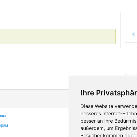
Ihre Privatsphär
Diese Website verwendet
besseres Internet-Erleb
рам
Контакты
besser an Ihre Bedürfni
орам
Оставить отзыв
außerdem, um Ergebniss
Сообщить об ошибке
Besucher kommen oder u