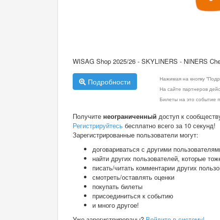
WISAG Shop 2025/26 - SKYLINERS - NINERS Che
Нажимая на кнопку "Подр
Подробности
На сайте партнеров дей
Билеты на это событие п
Получите
неограниченный
доступ к сообществ
Регистрируйтесь
бесплатно всего за 10 секунд!
Зарегистрированные пользователи могут:
договариваться с другими пользователям
найти других пользователей, которые тож
писать/читать комментарии других польз
смотреть/оставлять оценки
покупать билеты
присоединиться к событию
и много другое!
Уже зарегистрированы?
Войдите в систему!