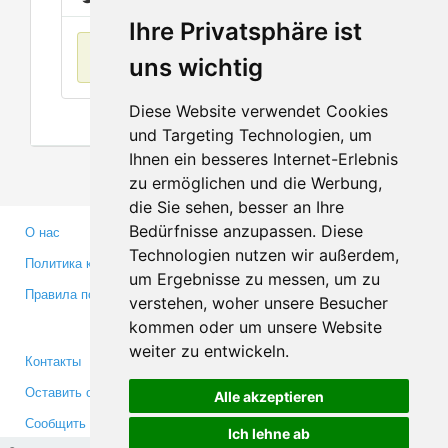
Ihre Privatsphäre ist
Нет данных
uns wichtig
Diese Website verwendet Cookies
und Targeting Technologien, um
Ihnen ein besseres Internet-Erlebnis
zu ermöglichen und die Werbung,
die Sie sehen, besser an Ihre
Bedürfnisse anzupassen. Diese
О нас
Партнерам
Technologien nutzen wir außerdem,
Политика конфиденциальности
Инвесторам
um Ergebnisse zu messen, um zu
Правила пользования
Пресса
verstehen, woher unsere Besucher
Медиа
kommen oder um unsere Website
weiter zu entwickeln.
Контакты
Facebook
Оставить отзыв
Twitter
Alle akzeptieren
Сообщить об ошибке
YouTube
Ich lehne ab