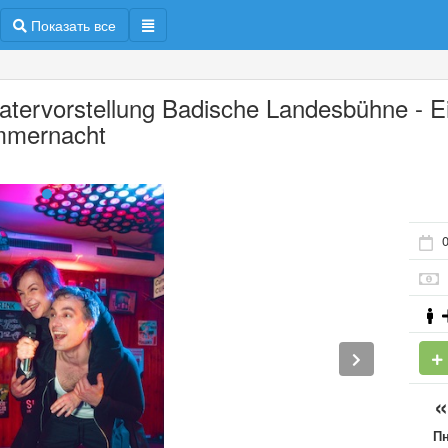
Показать все
atervorstellung Badische Landesbühne - E
mernacht
0
П