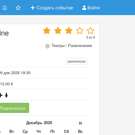
Создать событие
Войти
ine
3
из
5
Театры / Развлечения
закончено
9 дек 2025 19:30
13,00 €
Подписаться
«
»
Декабрь 2025
н
Вт
Ср
Чт
Пт
Сб
Вс