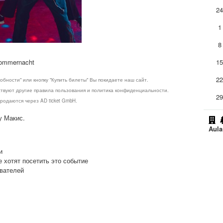
2
1
8
Sommernacht
1
2
обности" или кнопку "Купить билеты" Вы покидаете наш сайт.
ствуют другие правила пользования и политика конфиденциальности.
2
родаются через AD ticket GmbH.
у Макис.
Aula
и
е хотят посетить это событие
ователей