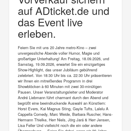
auf ADticket.de und
das Event live
erleben.
Feiern Sie mit uns 20 Jahre metro-Kino – zwei
unvergessliche Abende voller Humor, Magie und
großartiger Unterhaltung! Am Freitag, 18.09.2026, und
Samstag, 19.09.2026, erwartet Sie ein einzigartiges
Show-Highlight, das unser Jubiläum gebührend
zelebriert. Von 18:30 Uhr bis ca. 22:30 Uhr präsentieren
wir Ihnen ein mitreißendes Programm in drei
Showblöcken à 60 Minuten mit zwei 30-minütigen
Pausen. Unser Veranstaltungsleiter und Moderator
André Liebmann führt charmant durch den Abend und
begrüßt eine beeindruckende Auswahl an Künstlern:
Horst Evers, Kai Magnus Sting, Gayle Tufts, Lalelu A
Cappella Comedy, Marc Weide, Barbara Ruscher, Hans-
Hermann Thielke, Herr Niels, Jörg Jará & Herr Jensen,
Lisa Feller Und vielleicht noch die ein oder andere
Überraschung … Seien Sie dabei, wenn wir 20 Jahre