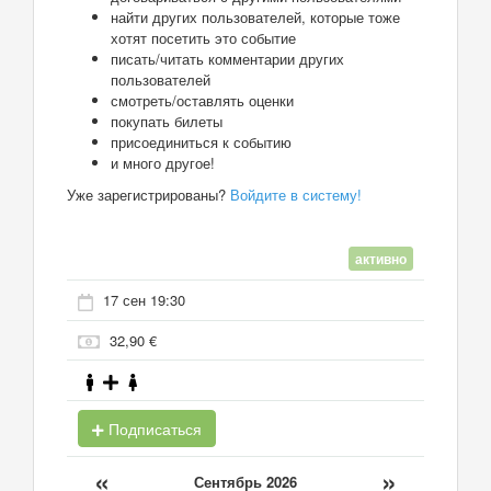
найти других пользователей, которые тоже
хотят посетить это событие
писать/читать комментарии других
пользователей
смотреть/оставлять оценки
покупать билеты
присоединиться к событию
и много другое!
Уже зарегистрированы?
Войдите в систему!
активно
17 сен 19:30
32,90 €
Подписаться
«
»
Сентябрь 2026