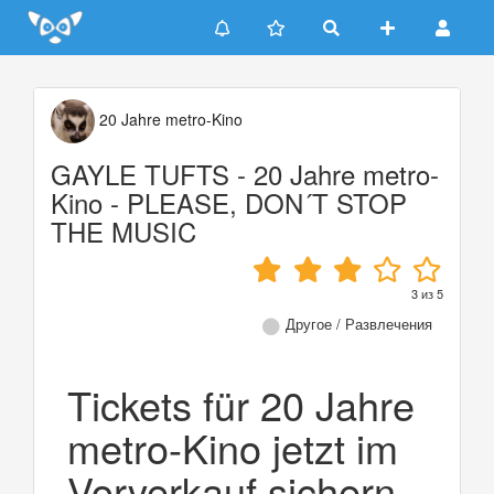
Update cookies preferences
20 Jahre metro-Kino
GAYLE TUFTS - 20 Jahre metro-
Kino - PLEASE, DON´T STOP
THE MUSIC
3
из
5
Другое / Развлечения
Tickets für 20 Jahre
metro-Kino jetzt im
Vorverkauf sichern