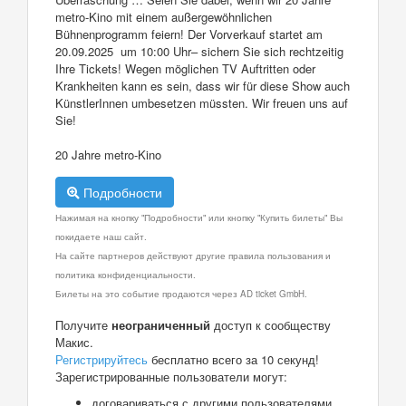
metro-Kino mit einem außergewöhnlichen
Bühnenprogramm feiern! Der Vorverkauf startet am
20.09.2025 um 10:00 Uhr– sichern Sie sich rechtzeitig
Ihre Tickets! Wegen möglichen TV Auftritten oder
Krankheiten kann es sein, dass wir für diese Show auch
KünstlerInnen umbesetzen müssten. Wir freuen uns auf
Sie!
20 Jahre metro-Kino
Подробности
Нажимая на кнопку "Подробности" или кнопку "Купить билеты" Вы
покидаете наш сайт.
На сайте партнеров действуют другие правила пользования и
политика конфиденциальности.
Билеты на это событие продаются через AD ticket GmbH.
Получите
неограниченный
доступ к сообществу
Макис.
Регистрируйтесь
бесплатно всего за 10 секунд!
Зарегистрированные пользователи могут:
договариваться с другими пользователями