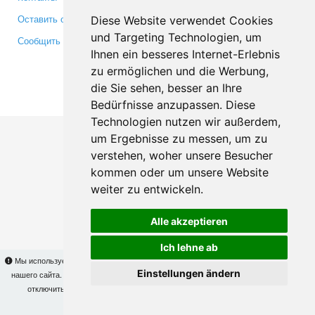
Оставить отзыв
Twitter
Diese Website verwendet Cookies
und Targeting Technologien, um
Сообщить об ошибке
YouTube
Ihnen ein besseres Internet-Erlebnis
Google+
zu ermöglichen und die Werbung,
die Sie sehen, besser an Ihre
Makis
© Copyright 2026
Bedürfnisse anzupassen. Diese
Technologien nutzen wir außerdem,
um Ergebnisse zu messen, um zu
verstehen, woher unsere Besucher
kommen oder um unsere Website
weiter zu entwickeln.
Alle akzeptieren
Ich lehne ab
Мы используем cookies для того, чтобы Вы могли использовать весь функционал
Einstellungen ändern
нашего сайта. На
этой странице
Вы сможете узнать подробности и, при желании,
отключить использование cookies. Продолжая пользоваться сайтом, Вы
подтверждаете свое согласие.
OK