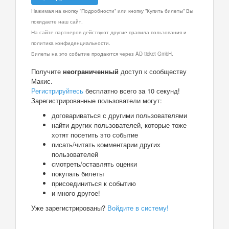
Нажимая на кнопку "Подробности" или кнопку "Купить билеты" Вы
покидаете наш сайт.
На сайте партнеров действуют другие правила пользования и
политика конфиденциальности.
Билеты на это событие продаются через AD ticket GmbH.
Получите
неограниченный
доступ к сообществу
Макис.
Регистрируйтесь
бесплатно всего за 10 секунд!
Зарегистрированные пользователи могут:
договариваться с другими пользователями
найти других пользователей, которые тоже
хотят посетить это событие
писать/читать комментарии других
пользователей
смотреть/оставлять оценки
покупать билеты
присоединиться к событию
и много другое!
Уже зарегистрированы?
Войдите в систему!