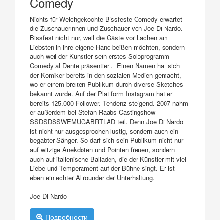
Comedy
Nichts für Weichgekochte Bissfeste Comedy erwartet
die Zuschauerinnen und Zuschauer von Joe Di Nardo.
Bissfest nicht nur, weil die Gäste vor Lachen am
Liebsten in ihre eigene Hand beißen möchten, sondern
auch weil der Künstler sein erstes Soloprogramm
Comedy al Dente präsentiert. Einen Namen hat sich
der Komiker bereits in den sozialen Medien gemacht,
wo er einem breiten Publikum durch diverse Sketches
bekannt wurde. Auf der Plattform Instagram hat er
bereits 125.000 Follower. Tendenz steigend. 2007 nahm
er außerdem bei Stefan Raabs Castingshow
SSDSDSSWEMUGABRTLAD teil. Denn Joe Di Nardo
ist nicht nur ausgesprochen lustig, sondern auch ein
begabter Sänger. So darf sich sein Publikum nicht nur
auf witzige Anekdoten und Pointen freuen, sondern
auch auf italienische Balladen, die der Künstler mit viel
Liebe und Temperament auf der Bühne singt. Er ist
eben ein echter Allrounder der Unterhaltung.
Joe Di Nardo
Подробности