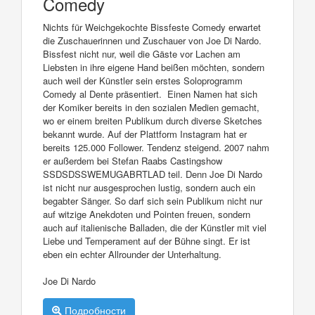
Comedy
Nichts für Weichgekochte Bissfeste Comedy erwartet
die Zuschauerinnen und Zuschauer von Joe Di Nardo.
Bissfest nicht nur, weil die Gäste vor Lachen am
Liebsten in ihre eigene Hand beißen möchten, sondern
auch weil der Künstler sein erstes Soloprogramm
Comedy al Dente präsentiert. Einen Namen hat sich
der Komiker bereits in den sozialen Medien gemacht,
wo er einem breiten Publikum durch diverse Sketches
bekannt wurde. Auf der Plattform Instagram hat er
bereits 125.000 Follower. Tendenz steigend. 2007 nahm
er außerdem bei Stefan Raabs Castingshow
SSDSDSSWEMUGABRTLAD teil. Denn Joe Di Nardo
ist nicht nur ausgesprochen lustig, sondern auch ein
begabter Sänger. So darf sich sein Publikum nicht nur
auf witzige Anekdoten und Pointen freuen, sondern
auch auf italienische Balladen, die der Künstler mit viel
Liebe und Temperament auf der Bühne singt. Er ist
eben ein echter Allrounder der Unterhaltung.
Joe Di Nardo
Подробности