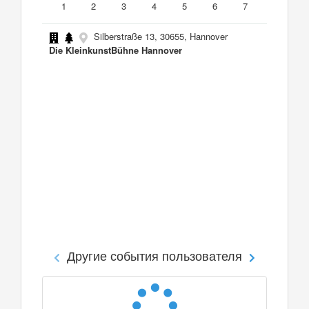
1
2
3
4
5
6
7
Silberstraße 13, 30655, Hannover
Die KleinkunstBühne Hannover
Другие события пользователя