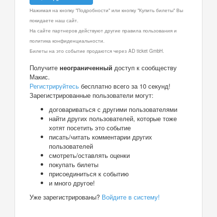
Нажимая на кнопку "Подробности" или кнопку "Купить билеты" Вы
покидаете наш сайт.
На сайте партнеров действуют другие правила пользования и
политика конфиденциальности.
Билеты на это событие продаются через AD ticket GmbH.
Получите
неограниченный
доступ к сообществу
Макис.
Регистрируйтесь
бесплатно всего за 10 секунд!
Зарегистрированные пользователи могут:
договариваться с другими пользователями
найти других пользователей, которые тоже
хотят посетить это событие
писать/читать комментарии других
пользователей
смотреть/оставлять оценки
покупать билеты
присоединиться к событию
и много другое!
Уже зарегистрированы?
Войдите в систему!