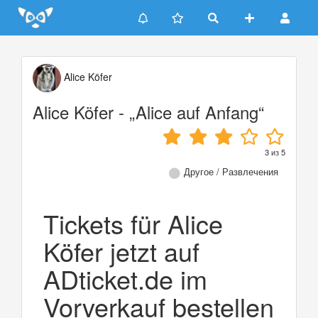
Update cookies preferences
Alice Köfer
Alice Köfer - „Alice auf Anfang“
3
из
5
Другое / Развлечения
Tickets für Alice
Köfer jetzt auf
ADticket.de im
Vorverkauf bestellen