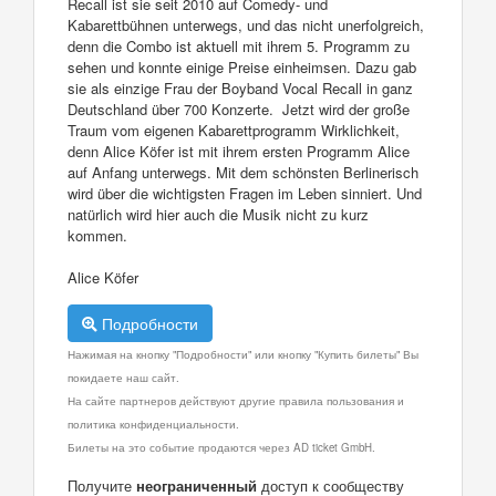
Recall ist sie seit 2010 auf Comedy- und
Kabarettbühnen unterwegs, und das nicht unerfolgreich,
denn die Combo ist aktuell mit ihrem 5. Programm zu
sehen und konnte einige Preise einheimsen. Dazu gab
sie als einzige Frau der Boyband Vocal Recall in ganz
Deutschland über 700 Konzerte. Jetzt wird der große
Traum vom eigenen Kabarettprogramm Wirklichkeit,
denn Alice Köfer ist mit ihrem ersten Programm Alice
auf Anfang unterwegs. Mit dem schönsten Berlinerisch
wird über die wichtigsten Fragen im Leben sinniert. Und
natürlich wird hier auch die Musik nicht zu kurz
kommen.
Alice Köfer
Подробности
Нажимая на кнопку "Подробности" или кнопку "Купить билеты" Вы
покидаете наш сайт.
На сайте партнеров действуют другие правила пользования и
политика конфиденциальности.
Билеты на это событие продаются через AD ticket GmbH.
Получите
неограниченный
доступ к сообществу