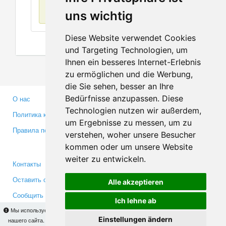
Нет данных
uns wichtig
Diese Website verwendet Cookies
und Targeting Technologien, um
Ihnen ein besseres Internet-Erlebnis
zu ermöglichen und die Werbung,
die Sie sehen, besser an Ihre
Bedürfnisse anzupassen. Diese
О нас
Партнерам
Technologien nutzen wir außerdem,
Политика конфиденциальности
Инвесторам
um Ergebnisse zu messen, um zu
Правила пользования
Пресса
verstehen, woher unsere Besucher
Медиа
kommen oder um unsere Website
weiter zu entwickeln.
Контакты
Facebook
Оставить отзыв
Twitter
Alle akzeptieren
Сообщить об ошибке
YouTube
Ich lehne ab
Google+
Мы используем cookies для того, чтобы Вы могли использовать весь функционал
Einstellungen ändern
нашего сайта. На
этой странице
Вы сможете узнать подробности и, при желании,