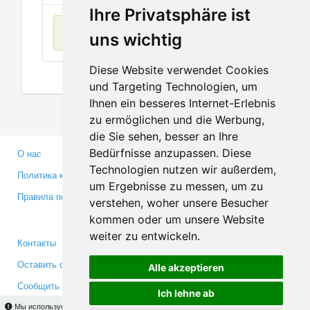
Ihre Privatsphäre ist
Нет данных
uns wichtig
Diese Website verwendet Cookies
und Targeting Technologien, um
Ihnen ein besseres Internet-Erlebnis
zu ermöglichen und die Werbung,
die Sie sehen, besser an Ihre
Bedürfnisse anzupassen. Diese
О нас
Партнерам
Technologien nutzen wir außerdem,
Политика конфиденциальности
Инвесторам
um Ergebnisse zu messen, um zu
Правила пользования
Пресса
verstehen, woher unsere Besucher
Медиа
kommen oder um unsere Website
weiter zu entwickeln.
Контакты
Facebook
Оставить отзыв
Twitter
Alle akzeptieren
Сообщить об ошибке
YouTube
Ich lehne ab
Google+
Мы используем cookies для того, чтобы Вы могли использовать весь функционал