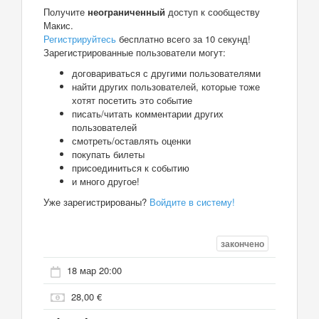
Получите
неограниченный
доступ к сообществу
Макис.
Регистрируйтесь
бесплатно всего за 10 секунд!
Зарегистрированные пользователи могут:
договариваться с другими пользователями
найти других пользователей, которые тоже
хотят посетить это событие
писать/читать комментарии других
пользователей
смотреть/оставлять оценки
покупать билеты
присоединиться к событию
и много другое!
Уже зарегистрированы?
Войдите в систему!
закончено
18 мар 20:00
28,00 €