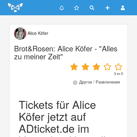
Update cookies preferences
Alice Köfer
Brot&Rosen: Alice Köfer - "Alles
zu meiner Zeit"
3
из
5
Другое / Развлечения
Tickets für Alice
Köfer jetzt auf
ADticket.de im