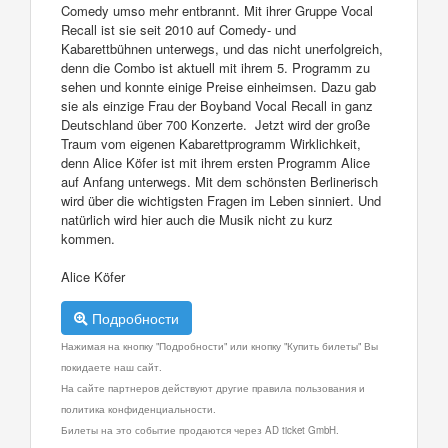
Comedy umso mehr entbrannt. Mit ihrer Gruppe Vocal
Recall ist sie seit 2010 auf Comedy- und
Kabarettbühnen unterwegs, und das nicht unerfolgreich,
denn die Combo ist aktuell mit ihrem 5. Programm zu
sehen und konnte einige Preise einheimsen. Dazu gab
sie als einzige Frau der Boyband Vocal Recall in ganz
Deutschland über 700 Konzerte. Jetzt wird der große
Traum vom eigenen Kabarettprogramm Wirklichkeit,
denn Alice Köfer ist mit ihrem ersten Programm Alice
auf Anfang unterwegs. Mit dem schönsten Berlinerisch
wird über die wichtigsten Fragen im Leben sinniert. Und
natürlich wird hier auch die Musik nicht zu kurz
kommen.
Alice Köfer
Подробности
Нажимая на кнопку "Подробности" или кнопку "Купить билеты" Вы
покидаете наш сайт.
На сайте партнеров действуют другие правила пользования и
политика конфиденциальности.
Билеты на это событие продаются через AD ticket GmbH.