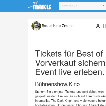
Update cookies preferences
Категория
A 
Best of Hans Zimmer
Tickets für Best o
Vorverkauf sichern
Event live erleben.
Bühnenshow,Kino
Sichern Sie sich jetzt Tickets und seid dabei, w
gespielt werden. Freuen Sie sich auf Filmmusik wie
Interstellar, The Dark Knight und viele weitere be
hochklassigen Filmorchester, Chor und Starsolisten