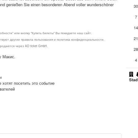
 und genießen Sie einen besonderen Abend voller wunderschöner
3
7
1
обности" или кнопку "Купить билеты" Вы покидаете наш сайт.
2
ствуют другие правила пользования и политика конфиденциальности.
родаются через AD ticket GmbH.
2
у Макис.
4
и
Stad
е хотят посетить это событие
ователей