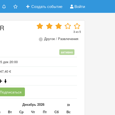
Создать событие
Войти
ER
3
из
5
Другое / Развлечения
активно
5 дек 20:00
47,40 €
Подписаться
«
»
Декабрь 2026
н
Вт
Ср
Чт
Пт
Сб
Вс