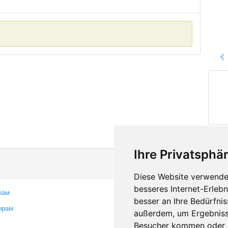
Ihre Privatsphär
Diese Website verwendet
besseres Internet-Erleb
рам
Контакты
besser an Ihre Bedürfni
орам
Оставить отзыв
außerdem, um Ergebniss
Сообщить об ошибке
Besucher kommen oder u