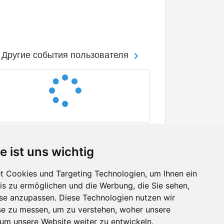
Другие события пользователя
e ist uns wichtig
 Cookies und Targeting Technologien, um Ihnen ein
nis zu ermöglichen und die Werbung, die Sie sehen,
Facebook
sse anzupassen. Diese Technologien nutzen wir
Twitter
e zu messen, um zu verstehen, woher unsere
YouTube
m unsere Website weiter zu entwickeln.