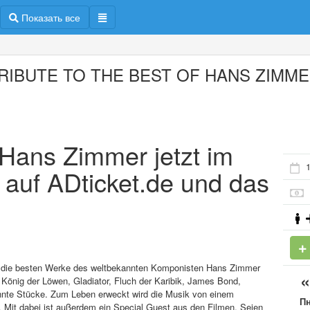
Показать все
TRIBUTE TO THE BEST OF HANS ZIMM
f Hans Zimmer jetzt im
1
 auf ADticket.de und das
enn die besten Werke des weltbekannten Komponisten Hans Zimmer
 König der Löwen, Gladiator, Fluch der Karibik, James Bond,
kannte Stücke. Zum Leben erweckt wird die Musik von einem
П
. Mit dabei ist außerdem ein Special Guest aus den Filmen. Seien