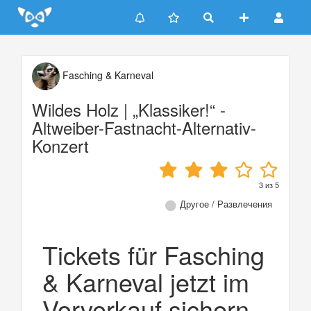
Update cookies preferences
Fasching & Karneval
Wildes Holz | „Klassiker!“ -
Altweiber-Fastnacht-Alternativ-
Konzert
3
из
5
Другое / Развлечения
Tickets für Fasching
& Karneval jetzt im
Vorverkauf sichern