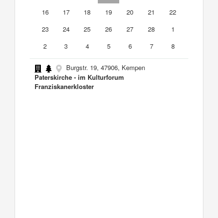
16
17
18
19
20
21
22
23
24
25
26
27
28
1
2
3
4
5
6
7
8
Burgstr. 19, 47906, Kempen
Paterskirche - im Kulturforum
Franziskanerkloster