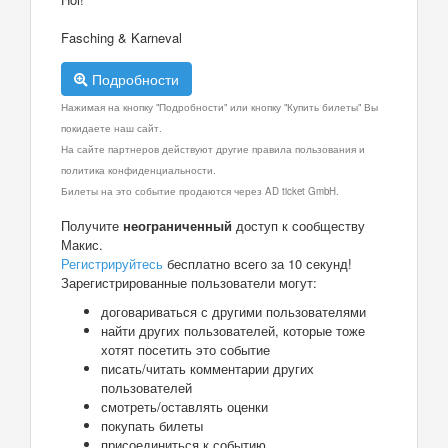
Fasching & Karneval
Подробности
Нажимая на кнопку "Подробности" или кнопку "Купить билеты" Вы
покидаете наш сайт.
На сайте партнеров действуют другие правила пользования и
политика конфиденциальности.
Билеты на это событие продаются через AD ticket GmbH.
Получите
неограниченный
доступ к сообществу
Макис.
Регистрируйтесь
бесплатно всего за 10 секунд!
Зарегистрированные пользователи могут:
договариваться с другими пользователями
найти других пользователей, которые тоже
хотят посетить это событие
писать/читать комментарии других
пользователей
смотреть/оставлять оценки
покупать билеты
присоединиться к событию